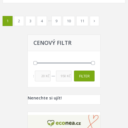
…
1
2
3
4
9
10
11
CENOVÝ FILTR
Price:
—
FILTER
20 KČ
950 KČ
Nenechte si ujít!