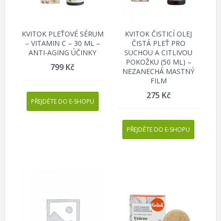
KVITOK PLEŤOVÉ SÉRUM
KVITOK ČISTICÍ OLEJ
– VITAMIN C – 30 ML –
ČISTÁ PLEŤ PRO
ANTI-AGING ÚČINKY
SUCHOU A CITLIVOU
POKOŽKU (50 ML) –
799
Kč
NEZANECHÁ MASTNÝ
FILM
275
Kč
PŘEJDĚTE DO E-SHOPU
PŘEJDĚTE DO E-SHOPU