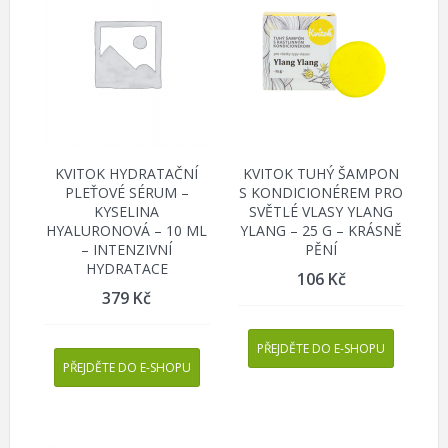
KVITOK HYDRATAČNÍ
KVITOK TUHÝ ŠAMPON
PLEŤOVÉ SÉRUM –
S KONDICIONÉREM PRO
KYSELINA
SVĚTLÉ VLASY YLANG
HYALURONOVÁ – 10 ML
YLANG – 25 G – KRÁSNĚ
– INTENZIVNÍ
PĚNÍ
HYDRATACE
106
Kč
379
Kč
PŘEJDĚTE DO E-SHOPU
PŘEJDĚTE DO E-SHOPU