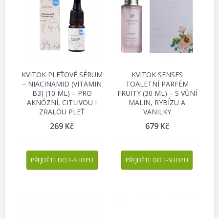
KVITOK PLEŤOVÉ SÉRUM
KVITOK SENSES
– NIACINAMID (VITAMIN
TOALETNÍ PARFÉM
B3) (10 ML) – PRO
FRUITY (30 ML) – S VŮNÍ
AKNÓZNÍ, CITLIVOU I
MALIN, RYBÍZU A
ZRALOU PLEŤ
VANILKY
269
Kč
679
Kč
PŘEJDĚTE DO E-SHOPU
PŘEJDĚTE DO E-SHOPU