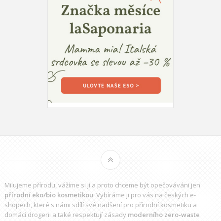
Milujeme přírodu, vážíme si jí a proto chceme být opečováváni jen
přírodní eko/bio kosmetikou
. Vybíráme ji pro vás na českých e-
shopech, které s námi sdílí své nadšení pro přírodní kosmetiku a
domácí drogerii a také respektují zásady
moderního zero-waste