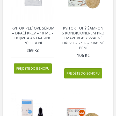
KVITOK PLEŤOVÉ SÉRUM
KVITOK TUHÝ ŠAMPON
– DRAČÍ KREV – 10 ML –
S KONDICIONÉREM PRO
HOJIVÉ A ANTI-AGING
TMAVÉ VLASY VZÁCNÉ
PŮSOBENÍ
DŘEVO – 25 G – KRÁSNĚ
PĚNÍ
269
Kč
106
Kč
PŘEJDĚTE DO E-SHOPU
PŘEJDĚTE DO E-SHOPU