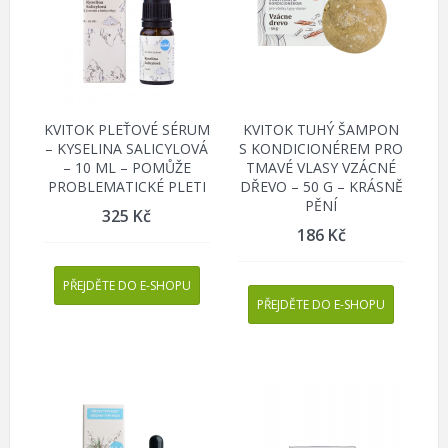
KVITOK PLEŤOVÉ SÉRUM
KVITOK TUHÝ ŠAMPON
– KYSELINA SALICYLOVÁ
S KONDICIONÉREM PRO
– 10 ML – POMŮŽE
TMAVÉ VLASY VZÁCNÉ
PROBLEMATICKÉ PLETI
DŘEVO – 50 G – KRÁSNĚ
PĚNÍ
325
Kč
186
Kč
PŘEJDĚTE DO E-SHOPU
PŘEJDĚTE DO E-SHOPU