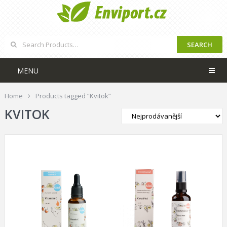
SEARCH
MENU
Home
Products tagged “Kvitok”
KVITOK