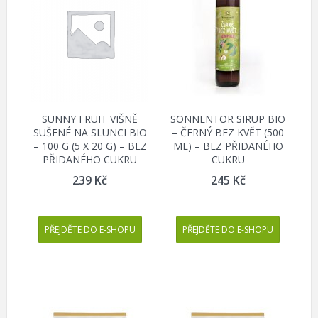
SUNNY FRUIT VIŠNĚ
SONNENTOR SIRUP BIO
SUŠENÉ NA SLUNCI BIO
– ČERNÝ BEZ KVĚT (500
– 100 G (5 X 20 G) – BEZ
ML) – BEZ PŘIDANÉHO
PŘIDANÉHO CUKRU
CUKRU
239
Kč
245
Kč
PŘEJDĚTE DO E-SHOPU
PŘEJDĚTE DO E-SHOPU