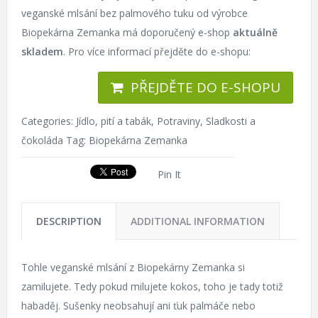
veganské mlsání bez palmového tuku od výrobce
Biopekárna Zemanka má doporučený e-shop
aktuálně
skladem
. Pro více informací přejděte do e-shopu:
PŘEJDĚTE DO E-SHOPU
Categories:
Jídlo, pití a tabák
,
Potraviny
,
Sladkosti a
čokoláda
Tag:
Biopekárna Zemanka
Pin It
DESCRIPTION
ADDITIONAL INFORMATION
Tohle veganské mlsání z Biopekárny Zemanka si
zamilujete. Tedy pokud milujete kokos, toho je tady totiž
habaděj. Sušenky neobsahují ani ťuk palmáče nebo