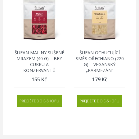
ŠUFAN MALINY SUŠENÉ
ŠUFAN OCHUCUJÍCÍ
MRAZEM (40 G) – BEZ
SMĚS OŘECHIANO (220
CUKRU A
G) – VEGANSKÝ
KONZERVANTŮ
„PARMEZÁN“
155
Kč
179
Kč
PŘEJDĚTE DO E-SHOPU
PŘEJDĚTE DO E-SHOPU