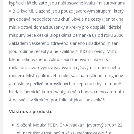
kypřících látek, zato jsou naštosované kvalitními surovinami
v BIO kvalitě. Slazené jsou pouze javorovým sirupem, který
jim dodává neodolatelnou chuť. Skvělé na cesty i jen tak na
mls. Poctivé domácí sušenky a krekry pro dospělé i dětské
mlsouny peče česká Biopekárna Zemanka už od roku 2006.
Základem veškerého zdravého slaného i sladkého mlsání
jsou rodinné recepty a nejkvalitnější BIO suroviny. Místo
bílého rafinovaného cukru sladí třtinovým cukrem s
melasou, javorovým, agávovým a rýžovým sirupem nebo
medem. Místo palmového tuku sází na rostlinné margaríny
a máslo. V pečlivě promyšlených recepturách byste marně
hledali chemické konzervanty, umělá barviva nebo aromata.
A na své si v širokém portfoliu přijdou i bezlepkáři.
Vlastnosti produktu
Složení: Mouka PŠENIČNÁ hladká*, javorový sirup* 22
%, neztužený rostlinný tuk* (slunečnicový olej* a