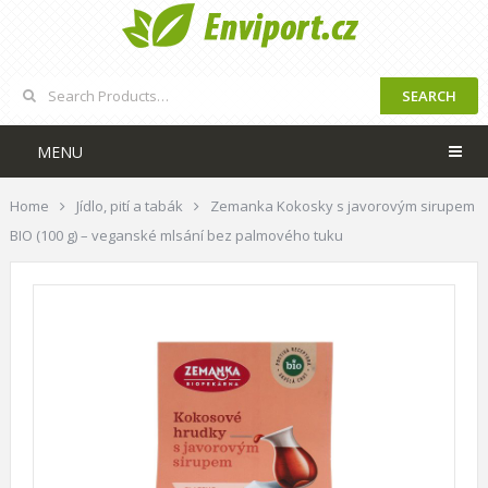
SEARCH
MENU
Home
Jídlo, pití a tabák
Zemanka Kokosky s javorovým sirupem
BIO (100 g) – veganské mlsání bez palmového tuku