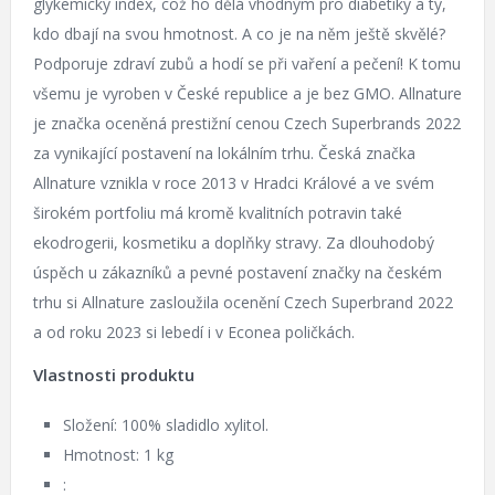
glykemický index, což ho dělá vhodným pro diabetiky a ty,
kdo dbají na svou hmotnost. A co je na něm ještě skvělé?
Podporuje zdraví zubů a hodí se při vaření a pečení! K tomu
všemu je vyroben v České republice a je bez GMO. Allnature
je značka oceněná prestižní cenou Czech Superbrands 2022
za vynikající postavení na lokálním trhu. Česká značka
Allnature vznikla v roce 2013 v Hradci Králové a ve svém
širokém portfoliu má kromě kvalitních potravin také
ekodrogerii, kosmetiku a doplňky stravy. Za dlouhodobý
úspěch u zákazníků a pevné postavení značky na českém
trhu si Allnature zasloužila ocenění Czech Superbrand 2022
a od roku 2023 si lebedí i v Econea poličkách.
Vlastnosti produktu
Složení: 100% sladidlo xylitol.
Hmotnost: 1 kg
: