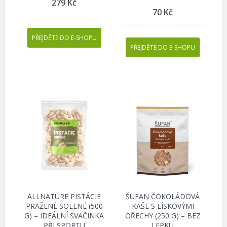
279
Kč
70
Kč
PŘEJDĚTE DO E-SHOPU
PŘEJDĚTE DO E-SHOPU
ALLNATURE PISTÁCIE
ŠUFAN ČOKOLÁDOVÁ
PRAŽENÉ SOLENÉ (500
KAŠE S LÍSKOVÝMI
G) – IDEÁLNÍ SVAČINKA
OŘECHY (250 G) – BEZ
PŘI SPORTU
LEPKU