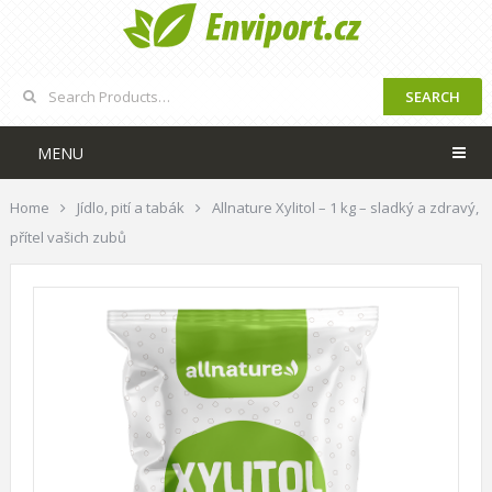
SEARCH
MENU
Home
Jídlo, pití a tabák
Allnature Xylitol – 1 kg – sladký a zdravý,
přítel vašich zubů