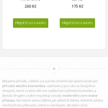
260
Kč
175
Kč
PŘEJDĚTE DO E-SHOPU
PŘEJDĚTE DO E-SHOPU
Milujeme přírodu, vážíme si jí a proto chceme být opečováváni jen
přírodní eko/bio kosmetikou
. Vybíráme ji pro vás na českých e-
shopech, které s námi sdílí své nadšení pro přírodní kosmetiku a
domácí drogerii a také respektují zásady
moderního zero-waste
přístupu
. Na našem webu sdílíme jak užitečné články ohledně výběru
vhodných bio přípravků
, které si zamilujete, ale také ručně