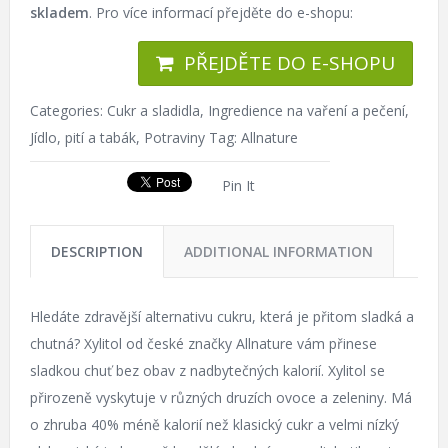
skladem
. Pro více informací přejděte do e-shopu:
PŘEJDĚTE DO E-SHOPU
Categories:
Cukr a sladidla
,
Ingredience na vaření a pečení
,
Jídlo, pití a tabák
,
Potraviny
Tag:
Allnature
Pin It
DESCRIPTION
ADDITIONAL INFORMATION
Hledáte zdravější alternativu cukru, která je přitom sladká a
chutná? Xylitol od české značky Allnature vám přinese
sladkou chuť bez obav z nadbytečných kalorií. Xylitol se
přirozeně vyskytuje v různých druzích ovoce a zeleniny. Má
o zhruba 40% méně kalorií než klasický cukr a velmi nízký