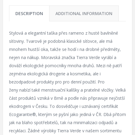
DESCRIPTION
ADDITIONAL INFORMATION
Stylová a elegantní taška přes rameno z husté bavlněné
síťoviny. Tvarově je podobná klasické síťovce, ale má
mnohem hustší oka, takže se hodí i na drobné předměty,
nejen na nákup. Moravská značka Tierra Verde vyrábí a
dováží ekologické pomocníky mnoha druhů. Mezi ně patří
zejména ekologická drogerie a kosmetika, ale i
bezodpadové produkty pro pro denní použití. Pro
ženy nabízí také menstruační kalíšky a pratelné vložky. Velká
část produktů vzniká v Brně a podle nás připravuje nejčistší
ekodrogerii v Česku. To dosvědčuje i uznávaný certifikát
Ecogarantie®, kterým se pyšní jako jediná v ČR. Dbá přitom
jak na blaho spotřebitelů, tak na minimalizaci odpadů a
recyklaci. Žádné výrobky Tierra Verde v našem sortimentu