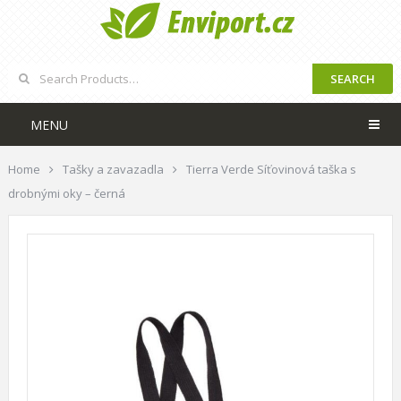
SEARCH
MENU
Home
Tašky a zavazadla
Tierra Verde Síťovinová taška s
drobnými oky – černá