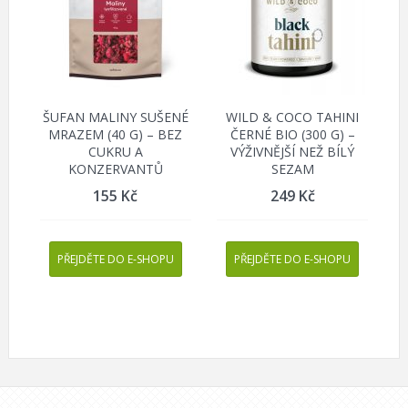
ŠUFAN MALINY SUŠENÉ
WILD & COCO TAHINI
MRAZEM (40 G) – BEZ
ČERNÉ BIO (300 G) –
CUKRU A
VÝŽIVNĚJŠÍ NEŽ BÍLÝ
KONZERVANTŮ
SEZAM
155
Kč
249
Kč
PŘEJDĚTE DO E-SHOPU
PŘEJDĚTE DO E-SHOPU