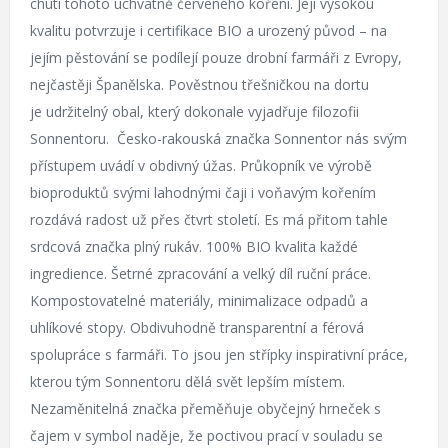
chutí tohoto úchvatně červeného koření. Její vysokou
kvalitu potvrzuje i certifikace BIO a urozený původ – na
jejím pěstování se podílejí pouze drobní farmáři z Evropy,
nejčastěji Španělska. Pověstnou třešničkou na dortu
je udržitelný obal, který dokonale vyjadřuje filozofii
Sonnentoru. Česko-rakouská značka Sonnentor nás svým
přístupem uvádí v obdivný úžas. Průkopník ve výrobě
bioproduktů svými lahodnými čaji i voňavým kořením
rozdává radost už přes čtvrt století. Es má přitom tahle
srdcová značka plný rukáv. 100% BIO kvalita každé
ingredience. Šetrné zpracování a velký díl ruční práce.
Kompostovatelné materiály, minimalizace odpadů a
uhlíkové stopy. Obdivuhodně transparentní a férová
spolupráce s farmáři. To jsou jen střípky inspirativní práce,
kterou tým Sonnentoru dělá svět lepším místem.
Nezaměnitelná značka přeměňuje obyčejný hrneček s
čajem v symbol naděje, že poctivou prací v souladu se