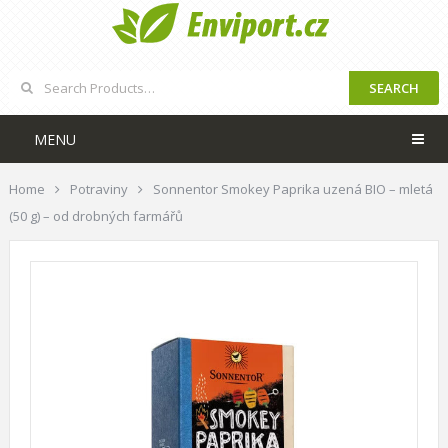
SEARCH
MENU
Home
Potraviny
Sonnentor Smokey Paprika uzená BIO – mletá
(50 g) – od drobných farmářů