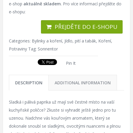
e-shop
aktuálně skladem
. Pro více informací přejděte do
e-shopu:
PŘEJDĚTE DO E-SHOPU
Categories:
Bylinky a koření
,
Jídlo, pití a tabák
,
Koření
,
Potraviny
Tag:
Sonnentor
Pin It
DESCRIPTION
ADDITIONAL INFORMATION
Sladká i pálivá paprika už mají své čestné místo na vaší
kuchyňské poličce? Zkuste si vyhradit ještě jedno pro tu
uzenou. Nadchne vás kouřovým aromatem, který se
dokonale snoubí se sladkými, ovocitými nuancemi a plnou