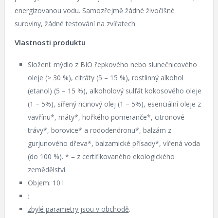
energizovanou vodu. Samozřejmě žádné živočišné
suroviny, žádné testování na zvířatech.
Vlastnosti produktu
Složení: mýdlo z BIO řepkového nebo slunečnicového
oleje (> 30 %), citráty (5 – 15 %), rostlinný alkohol
(etanol) (5 – 15 %), alkoholový sulfát kokosového oleje
(1 – 5%), sířený ricinový olej (1 – 5%), esenciální oleje z
vavřínu*, máty*, hořkého pomeranče*, citronové
trávy*, borovice* a rododendronu*, balzám z
gurjunového dřeva*, balzamické přísady*, vířená voda
(do 100 %). * = z certifikovaného ekologického
zemědělství
Objem: 10 l
:
zbylé parametry jsou v obchodě
.