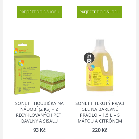
PŘEJDĚTE DO E-SHOPU
PŘEJDĚTE DO E-SHOPU
SONETT HOUBIČKA NA
SONETT TEKUTÝ PRACÍ
NÁDOBÍ (2 KS) – Z
GEL NA BAREVNÉ
RECYKLOVANÝCH PET,
PRÁDLO – 1,5 L – S
BAVLNY A SISALU
MÁTOU A CITRÓNEM
93
Kč
220
Kč