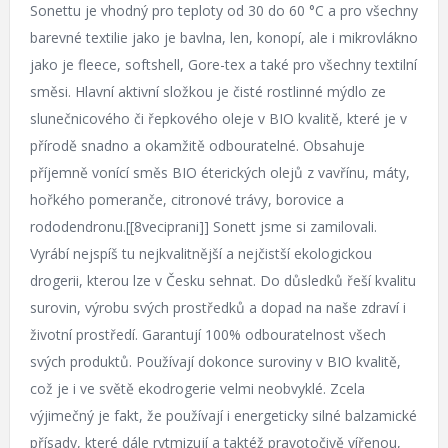
Sonettu je vhodný pro teploty od 30 do 60 °C a pro všechny
barevné textilie jako je bavlna, len, konopí, ale i mikrovlákno
jako je fleece, softshell, Gore-tex a také pro všechny textilní
směsi. Hlavní aktivní složkou je čisté rostlinné mýdlo ze
slunečnicového či řepkového oleje v BIO kvalitě, které je v
přírodě snadno a okamžitě odbouratelné. Obsahuje
příjemně vonící směs BIO éterických olejů z vavřínu, máty,
hořkého pomeranče, citronové trávy, borovice a
rododendronu.[[8veciprani]] Sonett jsme si zamilovali.
Vyrábí nejspíš tu nejkvalitnější a nejčistší ekologickou
drogerii, kterou lze v Česku sehnat. Do důsledků řeší kvalitu
surovin, výrobu svých prostředků a dopad na naše zdraví i
životní prostředí. Garantují 100% odbouratelnost všech
svých produktů. Používají dokonce suroviny v BIO kvalitě,
což je i ve světě ekodrogerie velmi neobvyklé. Zcela
výjimečný je fakt, že používají i energeticky silné balzamické
přísady, které dále rytmizují a taktéž pravotočivě vířenou,