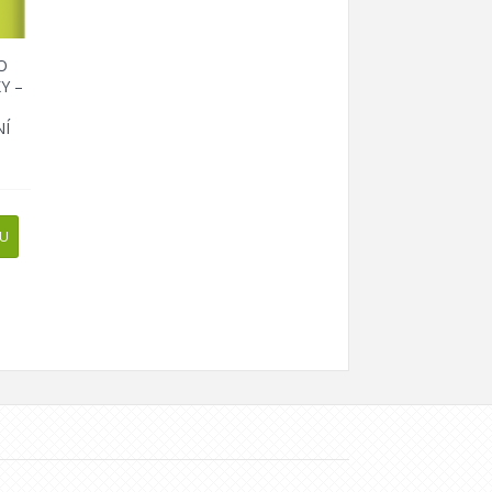
O
Y –
NÍ
PU