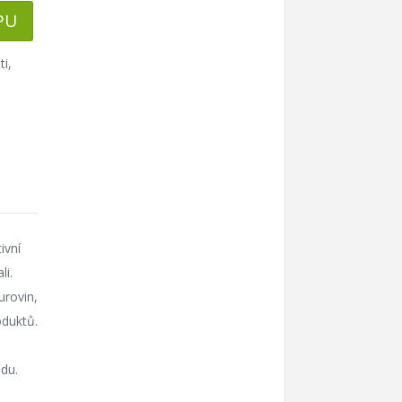
PU
ti
,
ivní
li.
urovin,
oduktů.
odu.