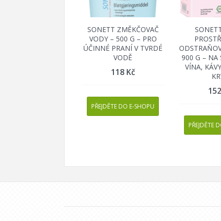
SONETT ZMĚKČOVAČ
SONETT
VODY – 500 G – PRO
PROSTŘ
ÚČINNÉ PRANÍ V TVRDÉ
ODSTRAŇOV
VODĚ
900 G – NA
VÍNA, KÁVY
118
Kč
KR
15
PŘEJDĚTE DO E-SHOPU
PŘEJDĚTE 