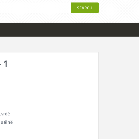
SEARCH
 1
tvrdé
tuálně