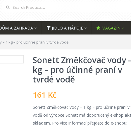
DŮM A ZAHRADA
JÍDLO A NÁPOJE
MAGAZÍN
– 1 kg – pro účinné praní v tvrdé vodě
Sonett Změkčovač vody –
kg – pro účinné praní v
tvrdé vodě
161
Kč
Sonett Změkčovač vody – 1 kg – pro účinné praní v 
vodě od výrobce Sonett má doporučený e-shop
ak
skladem
. Pro více informací přejděte do e-shopu: