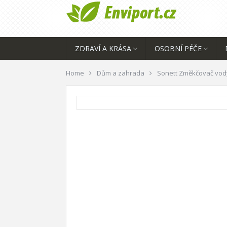
ZDRAVÍ A KRÁSA
OSOBNÍ PÉČE
Home
Dům a zahrada
Sonett Změkčovač vody 