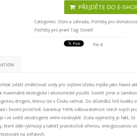
PŘEJDĚTE DO E-SHO
Categories:
Dům a zahrada
,
Potřeby pro domácnos
Potřeby pro praní
Tag:
Sonett
Pin It
MATION
 přidat zvlášť změkčovač vody pro zvýšení účinku mýdla jako hlavní akt
ak maximálně ekologické i ekonomické použití. Sonett jsme si zamilova
ologickou drogerii, kterou lze v Česku sehnat. Do důsledků řeší kvalitu s
ví i životní prostředí. Garantují 100% odbouratelnost všech svých pr
je i ve světě ekodrogerie velmi neobvyklé. Zcela výjimečný je fakt, že
dy, které dále rytmizují a taktéž pravotočivě vířenou, energizovanou v
estování na zvířatech.