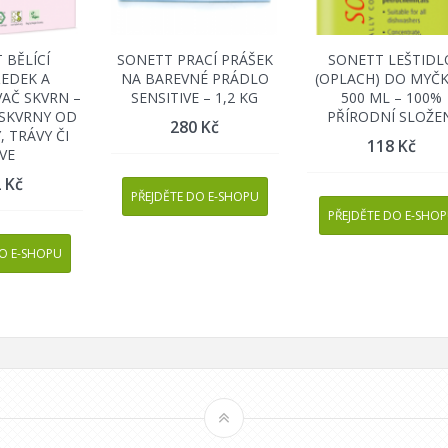
 BĚLÍCÍ
SONETT PRACÍ PRÁŠEK
SONETT LEŠTIDL
EDEK A
NA BAREVNÉ PRÁDLO
(OPLACH) DO MYČK
AČ SKVRN –
SENSITIVE – 1,2 KG
500 ML – 100%
 SKVRNY OD
PŘÍRODNÍ SLOŽE
280
Kč
, TRÁVY ČI
118
Kč
VE
2
Kč
PŘEJDĚTE DO E-SHOPU
PŘEJDĚTE DO E-SHO
DO E-SHOPU