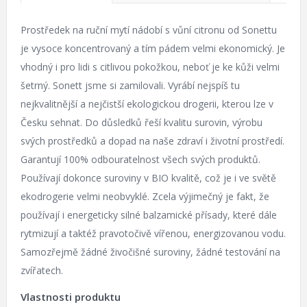
Prostředek na ruční mytí nádobí s vůní citronu od Sonettu
je vysoce koncentrovaný a tím pádem velmi ekonomický. Je
vhodný i pro lidi s citlivou pokožkou, neboť je ke kůži velmi
šetrný. Sonett jsme si zamilovali. Vyrábí nejspíš tu
nejkvalitnější a nejčistší ekologickou drogerii, kterou lze v
Česku sehnat. Do důsledků řeší kvalitu surovin, výrobu
svých prostředků a dopad na naše zdraví i životní prostředí.
Garantují 100% odbouratelnost všech svých produktů.
Používají dokonce suroviny v BIO kvalitě, což je i ve světě
ekodrogerie velmi neobvyklé. Zcela výjimečný je fakt, že
používají i energeticky silné balzamické přísady, které dále
rytmizují a taktéž pravotočivě vířenou, energizovanou vodu.
Samozřejmě žádné živočišné suroviny, žádné testování na
zvířatech.
Vlastnosti produktu