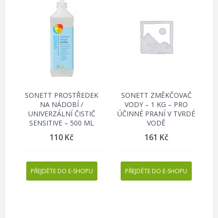
SONETT PROSTŘEDEK
SONETT ZMĚKČOVAČ
NA NÁDOBÍ /
VODY – 1 KG – PRO
UNIVERZÁLNÍ ČISTIČ
ÚČINNÉ PRANÍ V TVRDÉ
SENSITIVE – 500 ML
VODĚ
110
Kč
161
Kč
PŘEJDĚTE DO E-SHOPU
PŘEJDĚTE DO E-SHOPU