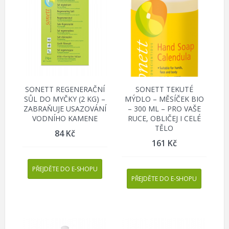
SONETT REGENERAČNÍ
SONETT TEKUTÉ
SŮL DO MYČKY (2 KG) –
MÝDLO – MĚSÍČEK BIO
ZABRAŇUJE USAZOVÁNÍ
– 300 ML – PRO VAŠE
VODNÍHO KAMENE
RUCE, OBLIČEJ I CELÉ
TĚLO
84
Kč
161
Kč
PŘEJDĚTE DO E-SHOPU
PŘEJDĚTE DO E-SHOPU