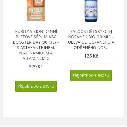
PURITY VISION DENNÍ
SALOOS DĚTSKÝ OLEJ
PLEŤOVÉ SÉRUM ABC
NOSÁNEK BIO (10 ML) –
BOOSTER DAY (30 ML) –
ÚLEVA OD UCPANÉHO A
S ASTAXANTHINEM,
ODŘENÉHO NOSU
NIACINAMIDEM A
126
Kč
VITAMÍNEM C
379
Kč
PŘEJDĚTE DO E-SHOPU
PŘEJDĚTE DO E-SHOPU