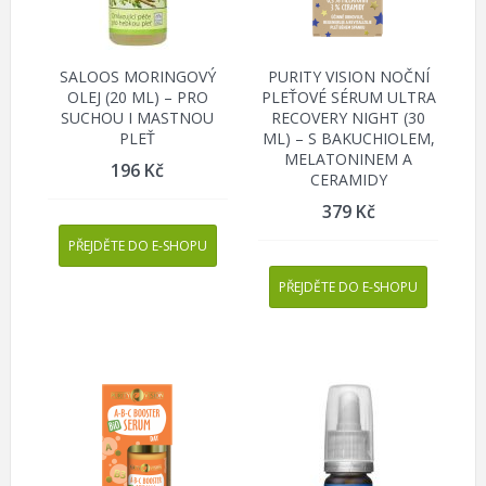
SALOOS MORINGOVÝ
PURITY VISION NOČNÍ
OLEJ (20 ML) – PRO
PLEŤOVÉ SÉRUM ULTRA
SUCHOU I MASTNOU
RECOVERY NIGHT (30
PLEŤ
ML) – S BAKUCHIOLEM,
MELATONINEM A
196
Kč
CERAMIDY
379
Kč
PŘEJDĚTE DO E-SHOPU
PŘEJDĚTE DO E-SHOPU