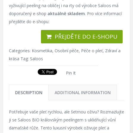
vyživující peeling na obličej i na rty od výrobce Saloos má
doporučený e-shop
aktuálně skladem
. Pro více informací
přejděte do e-shopu:
PŘEJDĚTE DO E-SHOPU
Categories:
Kosmetika
,
Osobní péče
,
Péče o pleť
,
Zdraví a
krása
Tag:
Saloos
Pin It
DESCRIPTION
ADDITIONAL INFORMATION
Potřebuje vaše pleť rychlou, ale šetrnou oživu? Rozmazlujte
ji se Saloos BIO královským peelingem s uklidňující vůní
damašské růže. Tento luxusní výrobek oživuje pleť a