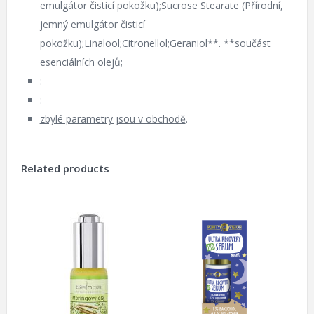
emulgátor čisticí pokožku);Sucrose Stearate (Přírodní,
jemný emulgátor čisticí
pokožku);Linalool;Citronellol;Geraniol**. **součást
esenciálních olejů;
:
:
zbylé parametry jsou v obchodě
.
Related products