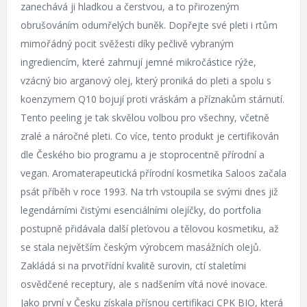
zanechává ji hladkou a čerstvou, a to přirozeným
obrušováním odumřelých buněk. Dopřejte své pleti i rtům
mimořádný pocit svěžesti díky pečlivě vybraným
ingrediencím, které zahrnují jemné mikročástice rýže,
vzácný bio arganový olej, který proniká do pleti a spolu s
koenzymem Q10 bojují proti vráskám a příznakům stárnutí.
Tento peeling je tak skvělou volbou pro všechny, včetně
zralé a náročné pleti. Co více, tento produkt je certifikován
dle Českého bio programu a je stoprocentně přírodní a
vegan. Aromaterapeutická přírodní kosmetika Saloos začala
psát příběh v roce 1993. Na trh vstoupila se svými dnes již
legendárními čistými esenciálními olejíčky, do portfolia
postupně přidávala další pleťovou a tělovou kosmetiku, až
se stala největším českým výrobcem masážních olejů.
Zakládá si na prvotřídní kvalitě surovin, ctí staletími
osvědčené receptury, ale s nadšením vítá nové inovace.
Jako první v Česku získala přísnou certifikaci CPK BIO, která