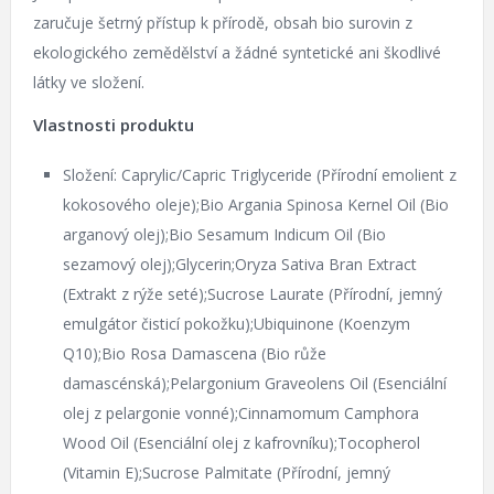
zaručuje šetrný přístup k přírodě, obsah bio surovin z
ekologického zemědělství a žádné syntetické ani škodlivé
látky ve složení.
Vlastnosti produktu
Složení: Caprylic/Capric Triglyceride (Přírodní emolient z
kokosového oleje);Bio Argania Spinosa Kernel Oil (Bio
arganový olej);Bio Sesamum Indicum Oil (Bio
sezamový olej);Glycerin;Oryza Sativa Bran Extract
(Extrakt z rýže seté);Sucrose Laurate (Přírodní, jemný
emulgátor čisticí pokožku);Ubiquinone (Koenzym
Q10);Bio Rosa Damascena (Bio růže
damascénská);Pelargonium Graveolens Oil (Esenciální
olej z pelargonie vonné);Cinnamomum Camphora
Wood Oil (Esenciální olej z kafrovníku);Tocopherol
(Vitamin E);Sucrose Palmitate (Přírodní, jemný