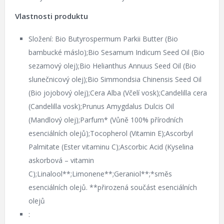
Vlastnosti produktu
Složení: Bio Butyrospermum Parkii Butter (Bio
bambucké máslo);Bio Sesamum Indicum Seed Oil (Bio
sezamový olej);Bio Helianthus Annuus Seed Oil (Bio
slunečnicový olej);Bio Simmondsia Chinensis Seed Oil
(Bio jojobový olej);Cera Alba (Včelí vosk);Candelilla cera
(Candelilla vosk);Prunus Amygdalus Dulcis Oil
(Mandlový olej);Parfum* (Vůně 100% přírodních
esenciálních olejů);Tocopherol (Vitamin E);Ascorbyl
Palmitate (Ester vitaminu C);Ascorbic Acid (Kyselina
askorbová – vitamin
C);Linalool**;Limonene**;Geraniol**;*směs
esenciálních olejů. **přirozená součást esenciálních
olejů
: