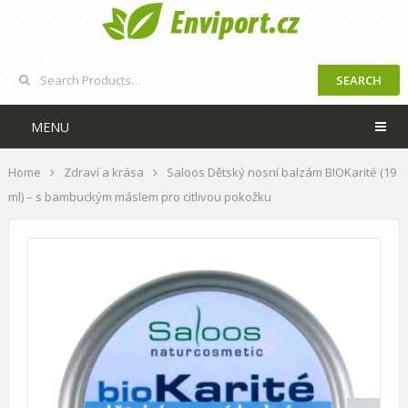
SEARCH
MENU
Home
Zdraví a krása
Saloos Dětský nosní balzám BIOKarité (19
ml) – s bambuckým máslem pro citlivou pokožku