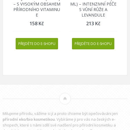
– S VYSOKÝM OBSAHEM
ML) – INTENZIVNÍ PÉČE
PŘÍRODNÍHO VITAMINU
S VŮNÍ RŮŽE A
E
LEVANDULE
158
Kč
213
Kč
PŘEJDĚTE DO E-SHOPU
PŘEJDĚTE DO E-SHOPU
Milujeme přírodu, vážíme si jí a proto chceme být opečováváni jen
přírodní eko/bio kosmetikou
. Vybíráme ji pro vás na českých e-
shopech, které s námi sdílí své nadšení pro přírodní kosmetiku a