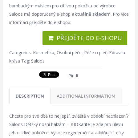
bambuckým máslem pro citlivou pokožku od výrobce
Saloos má doporučený e-shop
aktuálně skladem
. Pro více
informací přejděte do e-shopu:
PŘEJDĚTE DO E-SHOPU
Categories:
Kosmetika
,
Osobní péče
,
Péče o pleť
,
Zdraví a
krása
Tag:
Saloos
Pin It
DESCRIPTION
ADDITIONAL INFORMATION
Chcete pro své dítě to nejlepší, zvláště v období nachlazení?
Saloos Dětský nosní balzám – BIOKarité je zde pro úlevu
jeho citlivé pokožce. Vysoce regenerační a zklidňující, díky