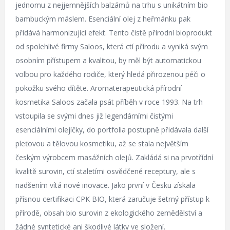
jednomu z nejjemnějších balzámů na trhu s unikátním bio
bambuckým máslem. Esenciální olej z heřmánku pak
přidává harmonizující efekt. Tento čistě přírodní bioprodukt
od spolehlivé firmy Saloos, která ctí přírodu a vyniká svým
osobním přístupem a kvalitou, by měl být automatickou
volbou pro každého rodiče, který hledá přirozenou péči o
pokožku svého dítěte. Aromaterapeutická přírodní
kosmetika Saloos začala psát příběh v roce 1993. Na trh
vstoupila se svými dnes již legendárními čistými
esenciálními olejíčky, do portfolia postupně přidávala další
pleťovou a tělovou kosmetiku, až se stala největším
českým výrobcem masážních olejů. Zakládá si na prvotřídní
kvalitě surovin, ctí staletími osvědčené receptury, ale s
nadšením vítá nové inovace. Jako první v Česku získala
přísnou certifikaci CPK BIO, která zaručuje šetrný přístup k
přírodě, obsah bio surovin z ekologického zemědělství a
žádné syntetické ani škodlivé látky ve složení.