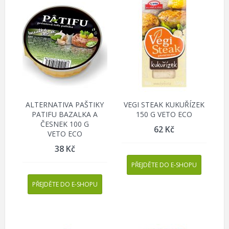
ALTERNATIVA PAŠTIKY
VEGI STEAK KUKUŘÍZEK
PATIFU BAZALKA A
150 G VETO ECO
ČESNEK 100 G
62
Kč
VETO ECO
38
Kč
PŘEJDĚTE DO E-SHOPU
PŘEJDĚTE DO E-SHOPU