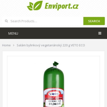
SEARCH
MENU
Home
Salám bylinkový vegetariánský 220 g VETO ECO