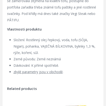
se zaměřovala zejména na kvalitní tofu, postupně do
portfolia zařadila třeba známé tofu paštiky a jiné rostlinné
svačinky. Pod křídly má dnes také značky Vegi Steak nebo
PÂTIFU.
Vlastnosti produktu
Složení: Rostlinný olej řepkový, voda, tofu (SÓJA,
Nigari), pohanka, VAJEČNÁ BÍLKOVINA, bylinky 1,3 %,
rýže, koření, sůl.
Země původu: Země neznámá
Dávkování: K přímé spotřebě.
zbylé parametry jsou v obchodě
.
Related products