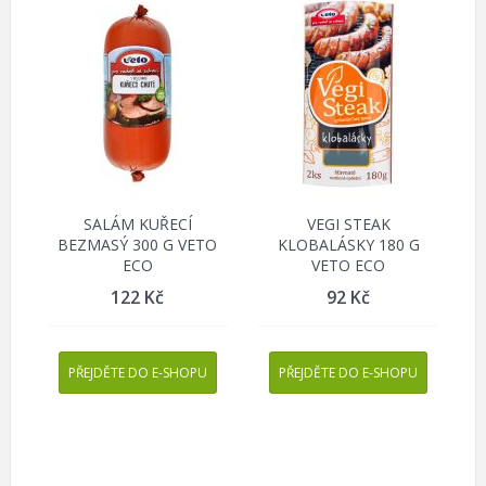
SALÁM KUŘECÍ
VEGI STEAK
BEZMASÝ 300 G VETO
KLOBALÁSKY 180 G
ECO
VETO ECO
122
Kč
92
Kč
PŘEJDĚTE DO E-SHOPU
PŘEJDĚTE DO E-SHOPU