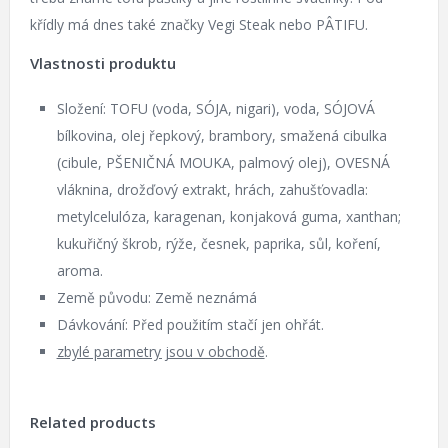
křídly má dnes také značky Vegi Steak nebo PÂTIFU.
Vlastnosti produktu
Složení: TOFU (voda, SÓJA, nigari), voda, SÓJOVÁ
bílkovina, olej řepkový, brambory, smažená cibulka
(cibule, PŠENIČNÁ MOUKA, palmový olej), OVESNÁ
vláknina, drožďový extrakt, hrách, zahušťovadla:
metylcelulóza, karagenan, konjaková guma, xanthan;
kukuřičný škrob, rýže, česnek, paprika, sůl, koření,
aroma.
Země původu: Země neznámá
Dávkování: Před použitím stačí jen ohřát.
zbylé parametry jsou v obchodě
.
Related products