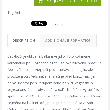
PŘEJDĚTE DO E-SHOPU
Tag:
Veto
Pin It
DESCRIPTION
ADDITIONAL INFORMATION
Čevabčiči je oblíbené balkánské jídlo. Tyto kořeněné
karbanátky jsou vyrobené z tofu, sójové bílkoviny, hrachu a
řepkového oleje. Nejlepší jsou připravené na grilu, ale
protože jsou předsmažené, stačí je před konzumací jen
ohřát. Podávejte s kečupem nebo hořčicí. Veganské a
vegetariánské dobroty ze sóji a dalších luštěnin vyrábí česká
společnost VETO už od roku 1993. Zpočátku se zaměřovala
zejména na kvalitní tofu, postupně do portfolia zařadila
třeba známé tofu paštiky a jiné rostlinné svačinky. Pod