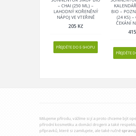
– CHAI (250 ML) –
KALENDÁŘ
LAHODNÝ KOŘENĚNÝ
BIO – POZN
NÁPOJ VE VTEŘINĚ
(24 KS) 
ČEKÁNÍ N
205
Kč
41
PŘEJDĚTE DO E-SHOPU
PŘEJDĚTE 
Milujeme přírodu, vážíme si jí a proto chceme být o
přírodní kosmetiku a domácí drogerii a také respekt
přípravků
, které si zamilujete, ale také ručně
spravu