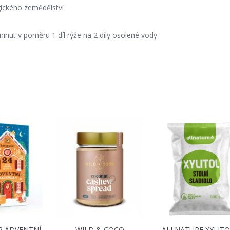
ického zemědělství
inut v poměru 1 díl rýže na 2 díly osolené vody.
 ADVENTNÍ
WILD & COCO
ALLNATURE XYLITO