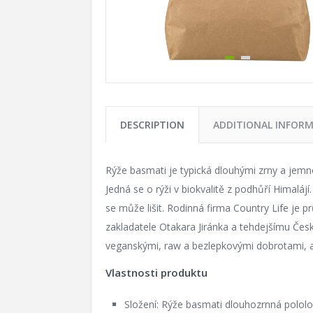
DESCRIPTION
ADDITIONAL INFOR
Rýže basmati je typická dlouhými zrny a jemno
Jedná se o rýži v biokvalitě z podhůří Himaláj
se může lišit. Rodinná firma Country Life je pr
zakladatele Otakara Jiránka a tehdejšímu Čes
veganskými, raw a bezlepkovými dobrotami, a
Vlastnosti produktu
Složení: Rýže basmati dlouhozrnná polol