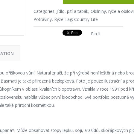
Categories:
Jídlo, pití a tabák
,
Obilniny, rýže a obilov
Potraviny
,
Rýže
Tag:
Country Life
Pin It
MATION
u oříškovou vůní. Natural značí, že při výrobě není leštěná nebo bro
í. Basmati je také přirozeně bezlepková. Foto je pouze ilustrační a pro
ůkopníkem v oblasti kvalitních biopotravin. Vznikla v roce 1991 pod kří
koslovensku nabídla vůbec první bioobchod. Své portfolio postupně vy
le také přírodní kosmetikou.
oupaná*. Může obsahovat stopy lepku, sóji, arašídů, skořápkových pl