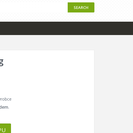
SEARCH
g
ýrobce
adem
.
PU