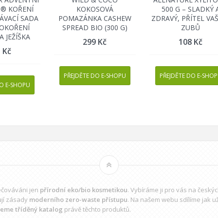
® KOŘENÍ
KOKOSOVÁ
500 G – SLADKÝ 
ÁVACÍ SADA
POMAZÁNKA CASHEW
ZDRAVÝ, PŘÍTEL VA
– OKOŘENÍ
SPREAD BIO (300 G)
ZUBŮ
A JEŽÍŠKA
299
Kč
108
Kč
5
Kč
PŘEJDĚTE DO E-SHOPU
PŘEJDĚTE DO E-SHO
DO E-SHOPU
pečováváni jen
přírodní eko/bio kosmetikou
. Vybíráme ji pro vás na český
ují zásady
moderního zero-waste přístupu
. Na našem webu sdílíme jak u
jeme tříděný katalog
právě těchto produktů.