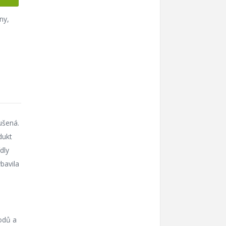
iny
,
ušená.
dukt
dly
bavila
odů a