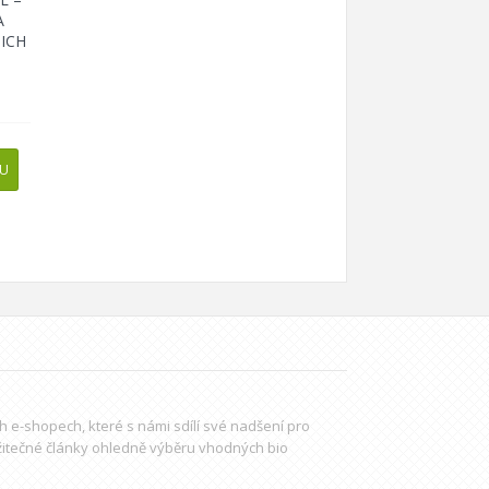
A
ŠICH
PU
ch e-shopech, které s námi sdílí své nadšení pro
žitečné články ohledně výběru
vhodných bio