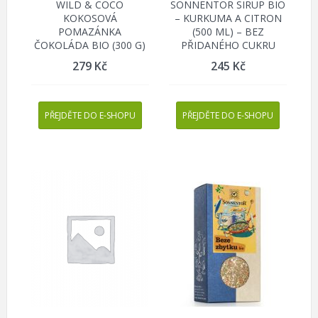
WILD & COCO
SONNENTOR SIRUP BIO
KOKOSOVÁ
– KURKUMA A CITRON
POMAZÁNKA
(500 ML) – BEZ
ČOKOLÁDA BIO (300 G)
PŘIDANÉHO CUKRU
279
Kč
245
Kč
PŘEJDĚTE DO E-SHOPU
PŘEJDĚTE DO E-SHOPU