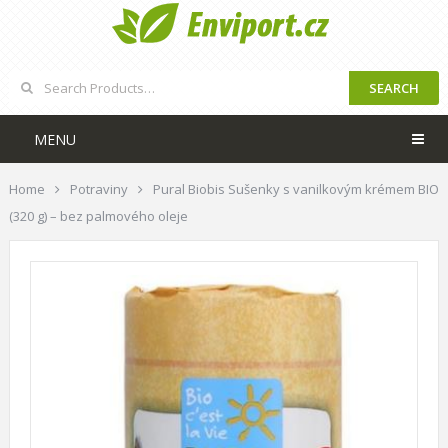
SEARCH
MENU
Home
Potraviny
Pural Biobis Sušenky s vanilkovým krémem BIO
(320 g) – bez palmového oleje