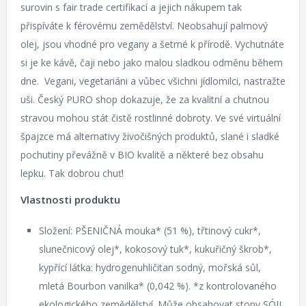
surovin s fair trade certifikací a jejich nákupem tak
přispíváte k férovému zemědělství. Neobsahují palmový
olej, jsou vhodné pro vegany a šetrné k přírodě. Vychutnáte
si je ke kávě, čaji nebo jako malou sladkou odměnu během
dne. Vegani, vegetariáni a vůbec všichni jídlomilci, nastražte
uši. Český PURO shop dokazuje, že za kvalitní a chutnou
stravou mohou stát čistě rostlinné dobroty. Ve své virtuální
špajzce má alternativy živočišných produktů, slané i sladké
pochutiny převážně v BIO kvalitě a některé bez obsahu
lepku. Tak dobrou chuť!
Vlastnosti produktu
Složení: PŠENIČNÁ mouka* (51 %), třtinový cukr*,
slunečnicový olej*, kokosový tuk*, kukuřičný škrob*,
kypřící látka: hydrogenuhličitan sodný, mořská sůl,
mletá Bourbon vanilka* (0,042 %). *z kontrolovaného
ekologického zemědělství. Může obsahovat stopy SÓJI,