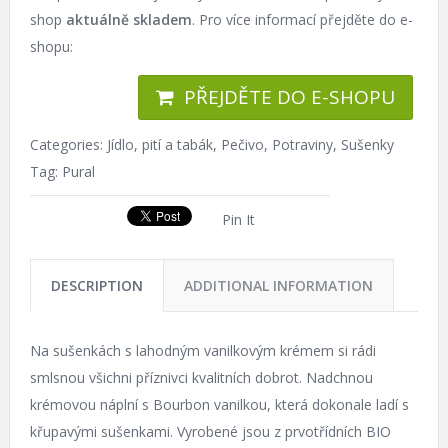
shop
aktuálně skladem
. Pro více informací přejděte do e-
shopu:
PŘEJDĚTE DO E-SHOPU
Categories:
Jídlo, pití a tabák
,
Pečivo
,
Potraviny
,
Sušenky
Tag:
Pural
Pin It
DESCRIPTION
ADDITIONAL INFORMATION
Na sušenkách s lahodným vanilkovým krémem si rádi
smlsnou všichni příznivci kvalitních dobrot. Nadchnou
krémovou náplní s Bourbon vanilkou, která dokonale ladí s
křupavými sušenkami. Vyrobené jsou z prvotřídních BIO