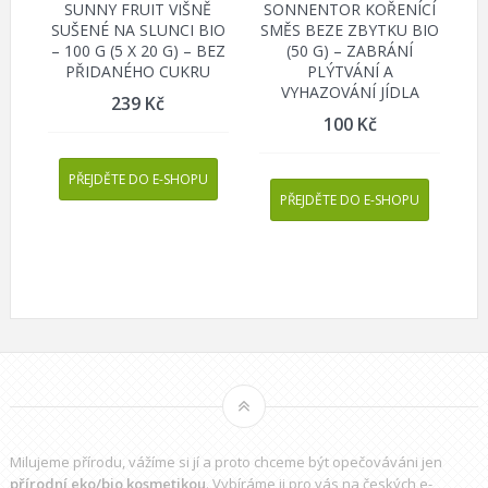
SUNNY FRUIT VIŠNĚ
SONNENTOR KOŘENÍCÍ
SUŠENÉ NA SLUNCI BIO
SMĚS BEZE ZBYTKU BIO
– 100 G (5 X 20 G) – BEZ
(50 G) – ZABRÁNÍ
PŘIDANÉHO CUKRU
PLÝTVÁNÍ A
VYHAZOVÁNÍ JÍDLA
239
Kč
100
Kč
PŘEJDĚTE DO E-SHOPU
PŘEJDĚTE DO E-SHOPU
Milujeme přírodu, vážíme si jí a proto chceme být opečováváni jen
přírodní eko/bio kosmetikou
. Vybíráme ji pro vás na českých e-