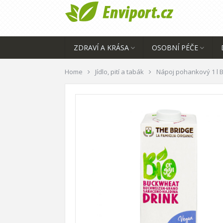
ZDRAVÍ A KRÁSA
OSOBNÍ PÉČE
Home
Jídlo, pití a tabák
Nápoj pohankový 1 l 