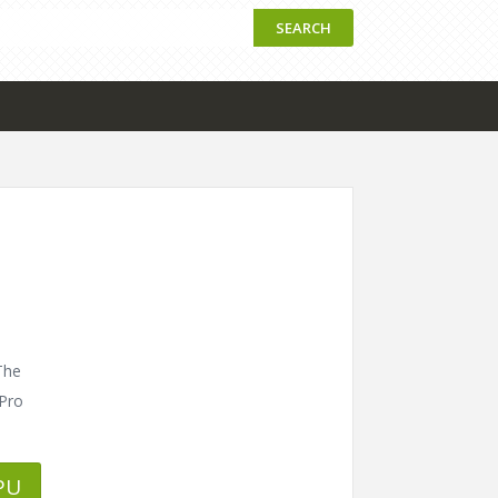
SEARCH
The
 Pro
PU