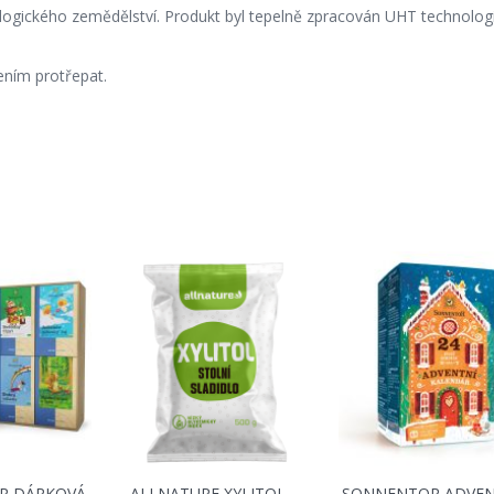
ogického zemědělství. Produkt byl tepelně zpracován UHT technologi
ením protřepat.
R DÁRKOVÁ
ALLNATURE XYLITOL –
SONNENTOR ADVEN