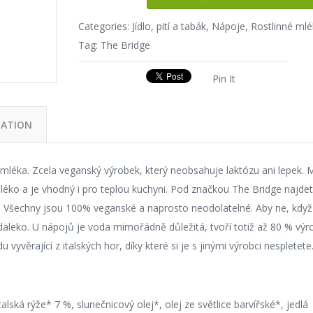
Categories:
Jídlo, pití a tabák
,
Nápoje
,
Rostlinné ml
Tag:
The Bridge
Pin It
MATION
 mléka. Zcela veganský výrobek, který neobsahuje laktózu ani lepek. 
éko a je vhodný i pro teplou kuchyni. Pod značkou The Bridge najde
tů. Všechny jsou 100% veganské a naprosto neodolatelné. Aby ne, když
o daleko. U nápojů je voda mimořádně důležitá, tvoří totiž až 80 % výr
 vyvěrající z italských hor, díky které si je s jinými výrobci nespletete
lská rýže* 7 %, slunečnicový olej*, olej ze světlice barvířské*, jedlá