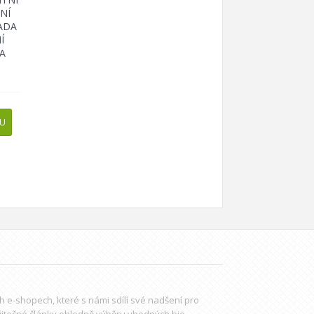
NÍ
SADA
Í
KA
PU
ch e-shopech, které s námi sdílí své nadšení pro