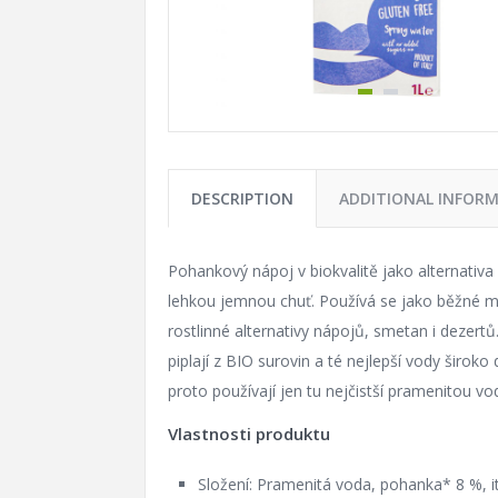
DESCRIPTION
ADDITIONAL INFOR
Pohankový nápoj v biokvalitě jako alternativa
lehkou jemnou chuť. Používá se jako běžné ml
rostlinné alternativy nápojů, smetan i dezer
piplají z BIO surovin a té nejlepší vody širok
proto používají jen tu nejčistší pramenitou vodu
Vlastnosti produktu
Složení: Pramenitá voda, pohanka* 8 %, ita