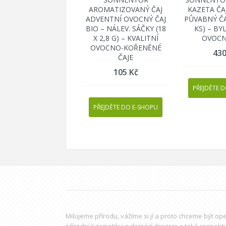
AROMATIZOVANÝ ČAJ
KAZETA ČA
ADVENTNÍ OVOCNÝ ČAJ
PŮVABNÝ ČA
BIO – NÁLEV. SÁČKY (18
KS) – BY
X 2,8 G) – KVALITNÍ
OVOCN
OVOCNO-KOŘENĚNÉ
43
ČAJE
105
Kč
PŘEJDĚTE 
PŘEJDĚTE DO E-SHOPU
Milujeme přírodu, vážíme si jí a proto chceme být o