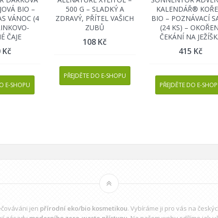
JOVÁ BIO –
500 G – SLADKÝ A
KALENDÁŘ® KOŘE
S VÁNOC (4
ZDRAVÝ, PŘÍTEL VAŠICH
BIO – POZNÁVACÍ 
LINKOVO-
ZUBŮ
(24 KS) – OKOŘEN
É ČAJE
ČEKÁNÍ NA JEŽÍŠ
108
Kč
0
Kč
415
Kč
PŘEJDĚTE DO E-SHOPU
DO E-SHOPU
PŘEJDĚTE DO E-SHO
pečováváni jen
přírodní eko/bio kosmetikou
. Vybíráme ji pro vás na český