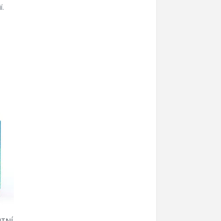
í.
TNÍ