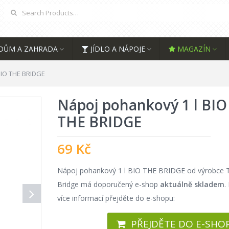
DŮM A ZAHRADA
JÍDLO A NÁPOJE
MAGAZÍN
BIO THE BRIDGE
Nápoj pohankový 1 l BIO
THE BRIDGE
69
Kč
Nápoj pohankový 1 l BIO THE BRIDGE od výrobce 
Bridge má doporučený e-shop
aktuálně skladem
.
více informací přejděte do e-shopu:
PŘEJDĚTE DO E-SHO