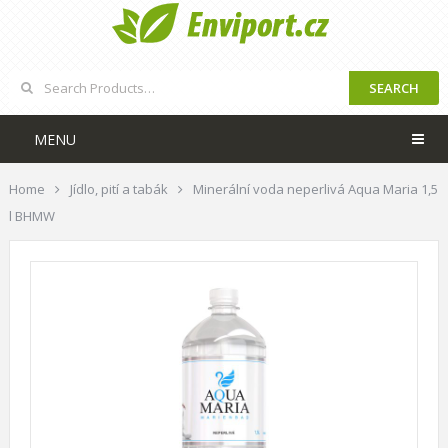
SEARCH
MENU
Home
Jídlo, pití a tabák
Minerální voda neperlivá Aqua Maria 1,5
l BHMW