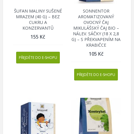
ŠUFAN MALINY SUŠENÉ
SONNENTOR
MRAZEM (40 G) – BEZ
AROMATIZOVANÝ
CUKRU A
OVOCNÝ ČAJ
KONZERVANTŮ
MIKULÁŠSKÝ ČAJ BIO –
NÁLEV. SÁČKY (18 X 2,8
155
Kč
G) – S PŘEKVAPENÍM NA
KRABIČCE
105
Kč
PŘEJDĚTE DO E-SHOPU
PŘEJDĚTE DO E-SHOPU