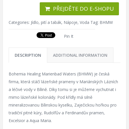
PŘEJDĚTE DO E-SHOPU
Categories:
Jídlo, pití a tabák
,
Nápoje
,
Voda
Tag:
BHMW
Pin It
DESCRIPTION
ADDITIONAL INFORMATION
Bohemia Healing Marienbad Waters (BHMW) je česká
firma, která stáčí lázeňské prameny v Mariánských Lázních
a léčivé vody v Bílině. Díky tomu si je můžeme vychutnat i
mimo lázeňské kolonády. Pod křídly má silně
mineralizovanou Bílinskou kyselku, Zaječickou hořkou pro
tradiční pitné kúry, Rudolfův a Ferdinandův pramen,
Excelsior a Aqua Maria.