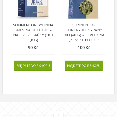
SONNENTOR BYLINNÁ
SONNENTOR
SMĚS NA KUTĚ BIO –
KONTRYHEL SYPANÝ
NÁLEVOVÉ SÁČKY (18 X
BIO (40 G) – SKVĚLÝ NA
1,6 G)
„ŽENSKÉ POTÍŽE“
90
Kč
100
Kč
PŘEJDĚTE DO E-SHOPU
PŘEJDĚTE DO E-SHOPU