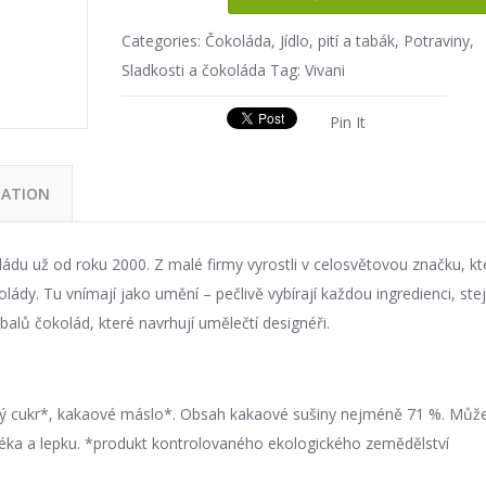
Categories:
Čokoláda
,
Jídlo, pití a tabák
,
Potraviny
,
Sladkosti a čokoláda
Tag:
Vivani
Pin It
MATION
ádu už od roku 2000. Z malé firmy vyrostli v celosvětovou značku, kt
lády. Tu vnímají jako umění – pečlivě vybírají každou ingredienci, ste
balů čokolád, které navrhují umělečtí designéři.
ový cukr*, kakaové máslo*. Obsah kakaové sušiny nejméně 71 %. Můž
ka a lepku. *produkt kontrolovaného ekologického zemědělství