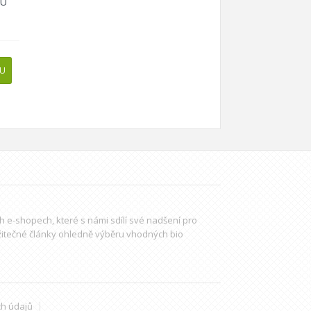
RU
PU
ch e-shopech, které s námi sdílí své nadšení pro
žitečné články ohledně výběru
vhodných bio
h údajů