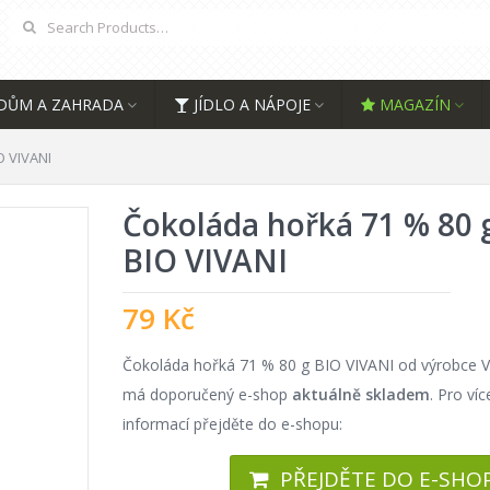
DŮM A ZAHRADA
JÍDLO A NÁPOJE
MAGAZÍN
O VIVANI
Čokoláda hořká 71 % 80 
BIO VIVANI
79
Kč
Čokoláda hořká 71 % 80 g BIO VIVANI od výrobce V
má doporučený e-shop
aktuálně skladem
. Pro víc
informací přejděte do e-shopu:
PŘEJDĚTE DO E-SHO