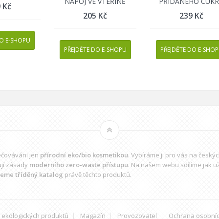
NÁPOJ VE VTEŘINĚ
PŘIDANÉHO CUK
9
Kč
205
Kč
239
Kč
DO E-SHOPU
PŘEJDĚTE DO E-SHOPU
PŘEJDĚTE DO E-SHO
pečováváni jen
přírodní eko/bio kosmetikou
. Vybíráme ji pro vás na český
ují zásady
moderního zero-waste přístupu
. Na našem webu sdílíme jak u
jeme tříděný katalog
právě těchto produktů.
 ekologických produktů
Magazín
Provozovatel
Ochrana osobníc