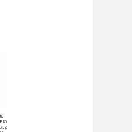
NĚ
BIO
 BEZ