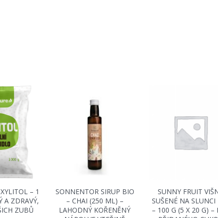
XYLITOL – 1
SONNENTOR SIRUP BIO
SUNNY FRUIT VIŠ
Ý A ZDRAVÝ,
– CHAI (250 ML) –
SUŠENÉ NA SLUNCI 
ŠICH ZUBŮ
LAHODNÝ KOŘENĚNÝ
– 100 G (5 X 20 G) –