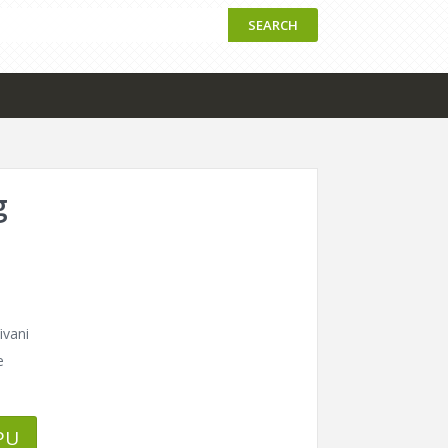
SEARCH
g
ivani
e
PU