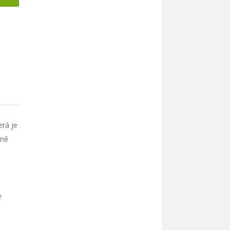
erá je
jně
e