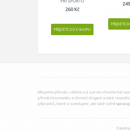
PŘI SPORTU
24
260
Kč
PŘEJDĚTE 
PŘEJDĚTE DO E-SHOPU
Milujeme přírodu, vážíme si jí a proto chceme být o
přírodní kosmetiku a domácí drogerii a také respekt
přípravků
, které si zamilujete, ale také ručně
spravu
Katalog