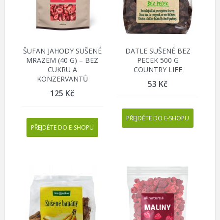
ŠUFAN JAHODY SUŠENÉ
DATLE SUŠENÉ BEZ
MRAZEM (40 G) – BEZ
PECEK 500 G
CUKRU A
COUNTRY LIFE
KONZERVANTŮ
53
Kč
125
Kč
PŘEJDĚTE DO E-SHOPU
PŘEJDĚTE DO E-SHOPU