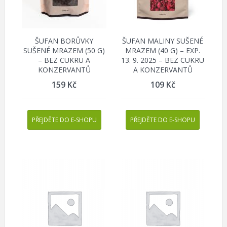
ŠUFAN BORŮVKY
ŠUFAN MALINY SUŠENÉ
SUŠENÉ MRAZEM (50 G)
MRAZEM (40 G) – EXP.
– BEZ CUKRU A
13. 9. 2025 – BEZ CUKRU
KONZERVANTŮ
A KONZERVANTŮ
159
Kč
109
Kč
PŘEJDĚTE DO E-SHOPU
PŘEJDĚTE DO E-SHOPU