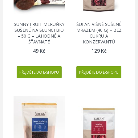
SUNNY FRUIT MERUŇKY
ŠUFAN VIŠNĚ SUŠENÉ
SUŠENÉ NA SLUNCI BIO
MRAZEM (40 G) – BEZ
– 50 G – LAHODNÉ A
CUKRU A
ŠŤAVNATÉ
KONZERVANTŮ
49
Kč
129
Kč
PŘEJDĚTE DO E-SHOPU
PŘEJDĚTE DO E-SHOPU