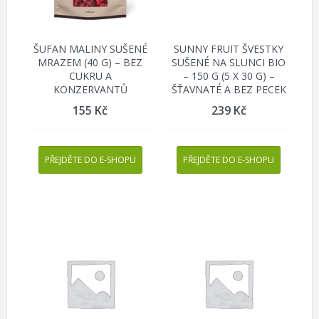
ŠUFAN MALINY SUŠENÉ
SUNNY FRUIT ŠVESTKY
MRAZEM (40 G) – BEZ
SUŠENÉ NA SLUNCI BIO
CUKRU A
– 150 G (5 X 30 G) –
KONZERVANTŮ
ŠŤAVNATÉ A BEZ PECEK
155
Kč
239
Kč
PŘEJDĚTE DO E-SHOPU
PŘEJDĚTE DO E-SHOPU