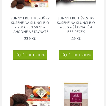
SUNNY FRUIT MERUŇKY
SUNNY FRUIT ŠVESTKY
SUŠENÉ NA SLUNCI BIO
SUŠENÉ NA SLUNCI BIO
– 250 G (5 X 50 G) –
– 30G – ŠŤAVNATÉ A
LAHODNÉ A ŠŤAVNATÉ
BEZ PECEK
239
Kč
49
Kč
PŘEJDĚTE DO E-SHOPU
PŘEJDĚTE DO E-SHOPU