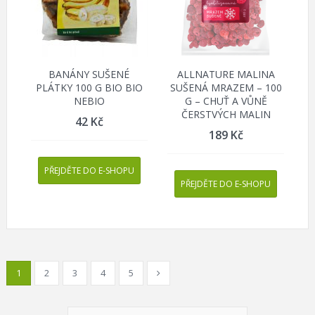
BANÁNY SUŠENÉ
ALLNATURE MALINA
PLÁTKY 100 G BIO BIO
SUŠENÁ MRAZEM – 100
NEBIO
G – CHUŤ A VŮNĚ
ČERSTVÝCH MALIN
42
Kč
189
Kč
PŘEJDĚTE DO E-SHOPU
PŘEJDĚTE DO E-SHOPU
1
2
3
4
5