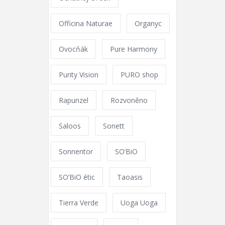
Officina Naturae
Organyc
Ovocňák
Pure Harmony
Purity Vision
PURO shop
Rapunzel
Rozvoněno
Saloos
Sonett
Sonnentor
SO’BiO
SO’BiO étic
Taoasis
Tierra Verde
Uoga Uoga