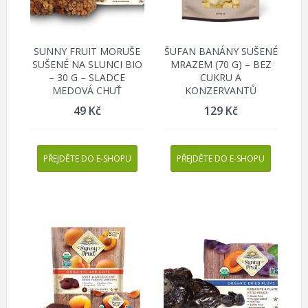
SUNNY FRUIT MORUŠE
ŠUFAN BANÁNY SUŠENÉ
SUŠENÉ NA SLUNCI BIO
MRAZEM (70 G) – BEZ
– 30 G – SLADCE
CUKRU A
MEDOVÁ CHUŤ
KONZERVANTŮ
49
Kč
129
Kč
PŘEJDĚTE DO E-SHOPU
PŘEJDĚTE DO E-SHOPU