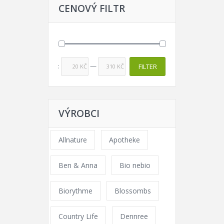
CENOVÝ FILTR
Price:
—
FILTER
20 KČ
310 KČ
VÝROBCI
Allnature
Apotheke
Ben & Anna
Bio nebio
Biorythme
Blossombs
Country Life
Dennree