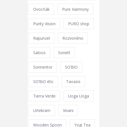
Ovocňák
Pure Harmony
Purity Vision
PURO shop
Rapunzel
Rozvoněno
Saloos
Sonett
Sonnentor
SO’BiO
SO’BiO étic
Taoasis
Tierra Verde
Uoga Uoga
Urtekram
Vivani
Wooden Spoon
Yogi Tea