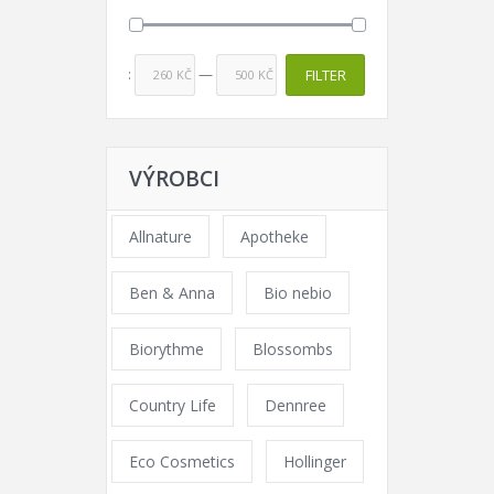
Price:
—
FILTER
260 KČ
500 KČ
VÝROBCI
Allnature
Apotheke
Ben & Anna
Bio nebio
Biorythme
Blossombs
Country Life
Dennree
Eco Cosmetics
Hollinger