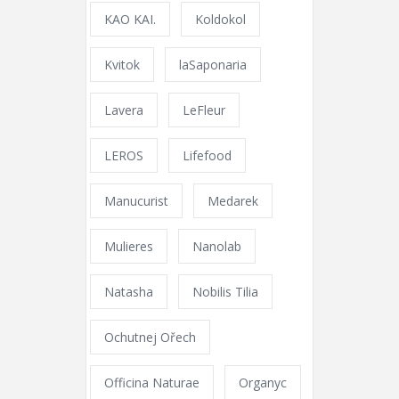
KAO KAI.
Koldokol
Kvitok
laSaponaria
Lavera
LeFleur
LEROS
Lifefood
Manucurist
Medarek
Mulieres
Nanolab
Natasha
Nobilis Tilia
Ochutnej Ořech
Officina Naturae
Organyc