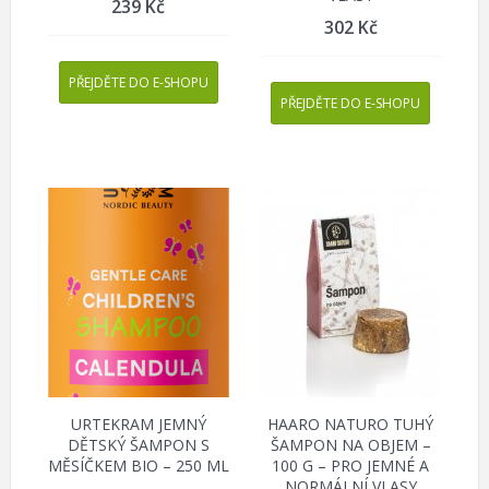
239
Kč
302
Kč
PŘEJDĚTE DO E-SHOPU
PŘEJDĚTE DO E-SHOPU
URTEKRAM JEMNÝ
HAARO NATURO TUHÝ
DĚTSKÝ ŠAMPON S
ŠAMPON NA OBJEM –
MĚSÍČKEM BIO – 250 ML
100 G – PRO JEMNÉ A
NORMÁLNÍ VLASY