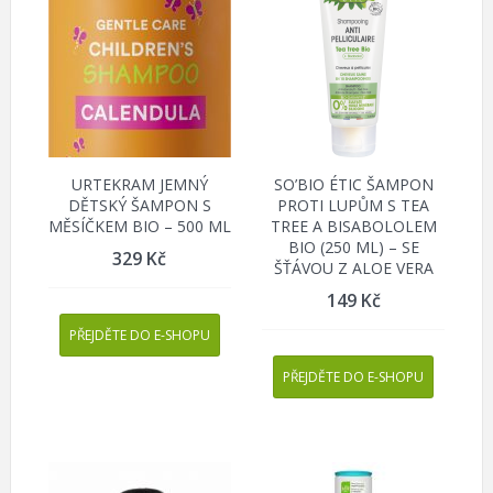
URTEKRAM JEMNÝ
SO’BIO ÉTIC ŠAMPON
DĚTSKÝ ŠAMPON S
PROTI LUPŮM S TEA
MĚSÍČKEM BIO – 500 ML
TREE A BISABOLOLEM
BIO (250 ML) – SE
329
Kč
ŠŤÁVOU Z ALOE VERA
149
Kč
PŘEJDĚTE DO E-SHOPU
PŘEJDĚTE DO E-SHOPU