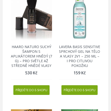
HAARO NATURO SUCHÝ
LAVERA BASIS SENSITIVE
ŠAMPON S
SPRCHOVÝ GEL NA TĚLO
APLIKÁTOREM HNĚDÝ (7
A VLASY 2V1 – 250 ML –
G) – PRO SVĚTLE AŽ
I PRO CITLIVOU
STŘEDNĚ HNĚDÉ VLASY
POKOŽKU
530
Kč
159
Kč
PŘEJDĚTE DO E-SHOPU
PŘEJDĚTE DO E-SHOPU