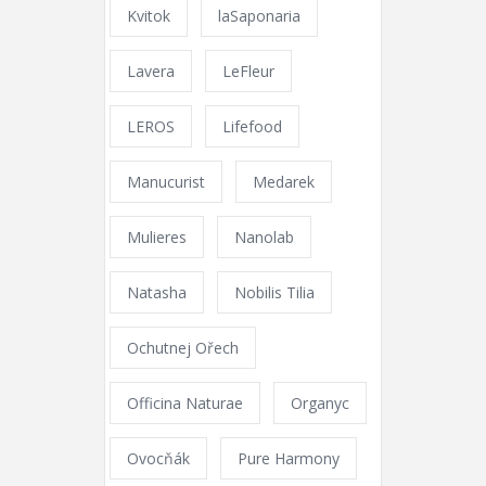
Kvitok
laSaponaria
Lavera
LeFleur
LEROS
Lifefood
Manucurist
Medarek
Mulieres
Nanolab
Natasha
Nobilis Tilia
Ochutnej Ořech
Officina Naturae
Organyc
Ovocňák
Pure Harmony