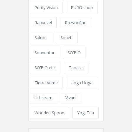
Purity Vision
PURO shop
Rapunzel
Rozvoněno
Saloos
Sonett
Sonnentor
SO’BiO
SO’BiO étic
Taoasis
Tierra Verde
Uoga Uoga
Urtekram
Vivani
Wooden Spoon
Yogi Tea