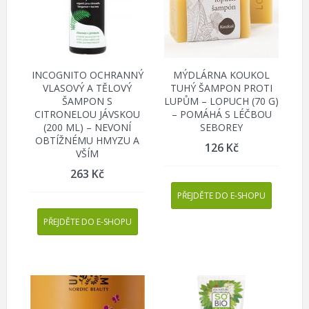
INCOGNITO OCHRANNÝ
MÝDLÁRNA KOUKOL
VLASOVÝ A TĚLOVÝ
TUHÝ ŠAMPON PROTI
ŠAMPON S
LUPŮM – LOPUCH (70 G)
CITRONELOU JÁVSKOU
– POMÁHÁ S LÉČBOU
(200 ML) – NEVONÍ
SEBOREY
OBTÍŽNÉMU HMYZU A
126
Kč
VŠÍM
263
Kč
PŘEJDĚTE DO E-SHOPU
PŘEJDĚTE DO E-SHOPU