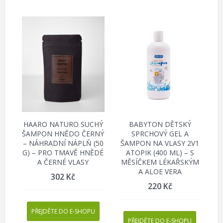
HAARO NATURO SUCHÝ
BABYTON DĚTSKÝ
ŠAMPON HNĚDO ČERNÝ
SPRCHOVÝ GEL A
– NÁHRADNÍ NÁPLŇ (50
ŠAMPON NA VLASY 2V1
G) – PRO TMAVĚ HNĚDÉ
ATOPIK (400 ML) – S
A ČERNÉ VLASY
MĚSÍČKEM LÉKAŘSKÝM
A ALOE VERA
302
Kč
220
Kč
PŘEJDĚTE DO E-SHOPU
PŘEJDĚTE DO E-SHOPU