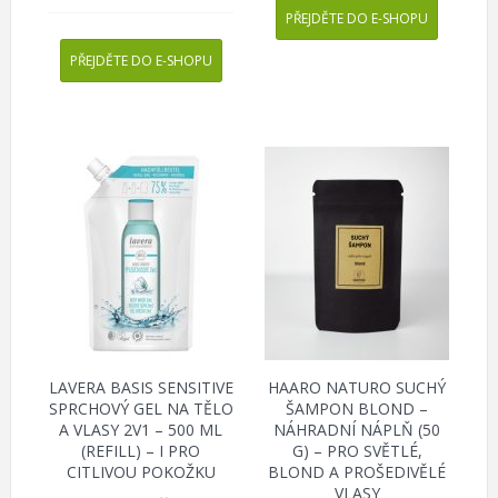
PŘEJDĚTE DO E-SHOPU
PŘEJDĚTE DO E-SHOPU
LAVERA BASIS SENSITIVE
HAARO NATURO SUCHÝ
SPRCHOVÝ GEL NA TĚLO
ŠAMPON BLOND –
A VLASY 2V1 – 500 ML
NÁHRADNÍ NÁPLŇ (50
(REFILL) – I PRO
G) – PRO SVĚTLÉ,
CITLIVOU POKOŽKU
BLOND A PROŠEDIVĚLÉ
VLASY