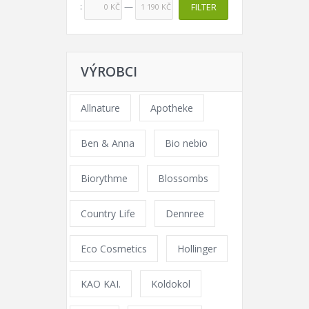
Price:
—
FILTER
0 KČ
1 190 KČ
VÝROBCI
Allnature
Apotheke
Ben & Anna
Bio nebio
Biorythme
Blossombs
Country Life
Dennree
Eco Cosmetics
Hollinger
KAO KAI.
Koldokol