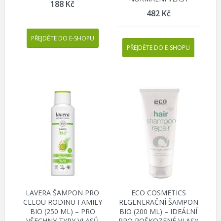
188
Kč
482
Kč
PŘEJDĚTE DO E-SHOPU
PŘEJDĚTE DO E-SHOPU
LAVERA ŠAMPON PRO
ECO COSMETICS
CELOU RODINU FAMILY
REGENERAČNÍ ŠAMPON
BIO (250 ML) – PRO
BIO (200 ML) – IDEÁLNÍ
VŠECHNY TYPY VLASŮ
PRO POŠKOZENÉ VLASY