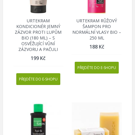
URTEKRAM
URTEKRAM RŮŽOVÝ
KONDICIONÉR JEMNÝ
ŠAMPON PRO
ZÁZVOR PROTI LUPŮM
NORMÁLNÍ VLASY BIO –
BIO (180 ML) – S
250 ML
OSVĚŽUJÍCÍ VŮNÍ
188
Kč
ZÁZVORU A PAČULI
199
Kč
PŘEJDĚTE DO E-SHOPU
PŘEJDĚTE DO E-SHOPU