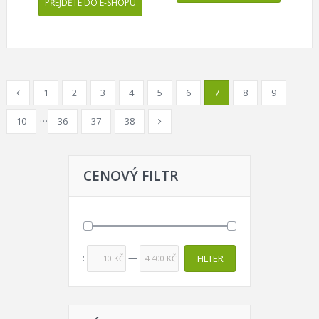
PŘEJDĚTE DO E-SHOPU
1
2
3
4
5
6
7
8
9
…
10
36
37
38
CENOVÝ FILTR
Price:
—
FILTER
10 KČ
4 400 KČ