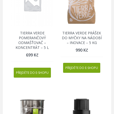
TIERRA VERDE
TIERRA VERDE PRÁŠEK
POMERANČOVÝ
DO MYČKY NA NÁDOBÍ
ODMAŠŤOVAČ –
– INOVACE – 5 KG
KONCENTRÁT – 5 L
990
Kč
699
Kč
PŘEJDĚTE DO E-SHOPU
PŘEJDĚTE DO E-SHOPU