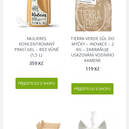
MULIERES
TIERRA VERDE SŮL DO
KONCENTROVANÝ
MYČKY – INOVACE – 2
PRACÍ GEL – BEZ VŮNĚ
KG – ZABRAŇUJE
(1,5 L)
USAZOVÁNÍ VODNÍHO
KAMENE
359
Kč
119
Kč
PŘEJDĚTE DO E-SHOPU
PŘEJDĚTE DO E-SHOPU