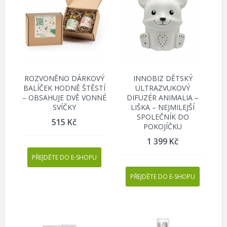
ROZVONĚNO DÁRKOVÝ
INNOBIZ DĚTSKÝ
BALÍČEK HODNĚ ŠTĚSTÍ
ULTRAZVUKOVÝ
– OBSAHUJE DVĚ VONNÉ
DIFUZÉR ANIMALIA –
SVÍČKY
LIŠKA – NEJMILEJŠÍ
SPOLEČNÍK DO
515
Kč
POKOJÍČKU
1 399
Kč
PŘEJDĚTE DO E-SHOPU
PŘEJDĚTE DO E-SHOPU