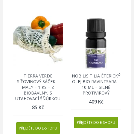
TIERRA VERDE
NOBILIS TILIA ÉTERICKÝ
SÍŤOVINOVÝ SÁČEK –
OLEJ BIO RAVINTSARA –
MALÝ – 1 KS – Z
10 ML – SILNĚ
BIOBAVLNY, S
PROTIVIROVÝ
UTAHOVACÍ ŠŇŮRKOU
409
Kč
85
Kč
PŘEJDĚTE DO E-SHOPU
PŘEJDĚTE DO E-SHOPU