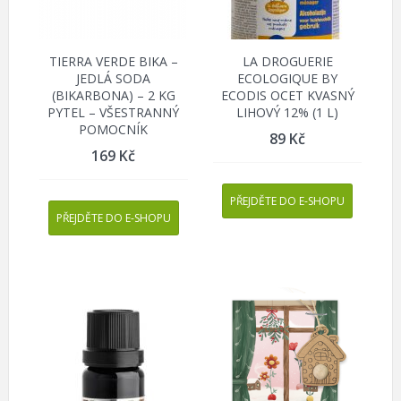
TIERRA VERDE BIKA –
LA DROGUERIE
JEDLÁ SODA
ECOLOGIQUE BY
(BIKARBONA) – 2 KG
ECODIS OCET KVASNÝ
PYTEL – VŠESTRANNÝ
LIHOVÝ 12% (1 L)
POMOCNÍK
89
Kč
169
Kč
PŘEJDĚTE DO E-SHOPU
PŘEJDĚTE DO E-SHOPU