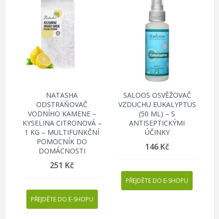
NATASHA
SALOOS OSVĚŽOVAČ
ODSTRAŇOVAČ
VZDUCHU EUKALYPTUS
VODNÍHO KAMENE –
(50 ML) – S
KYSELINA CITRONOVÁ –
ANTISEPTICKÝMI
1 KG – MULTIFUNKČNÍ
ÚČINKY
POMOCNÍK DO
146
Kč
DOMÁCNOSTI
251
Kč
PŘEJDĚTE DO E-SHOPU
PŘEJDĚTE DO E-SHOPU