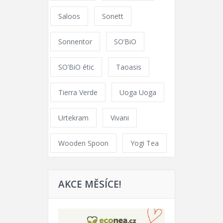
Saloos
Sonett
Sonnentor
SO’BiO
SO’BiO étic
Taoasis
Tierra Verde
Uoga Uoga
Urtekram
Vivani
Wooden Spoon
Yogi Tea
AKCE MĚSÍCE!