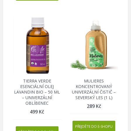
TIERRA VERDE
MULIERES
ESENCIÁLNÍ OLEJ
KONCENTROVANÝ
LAVANDIN BIO – 50 ML
UNIVERZÁLNÍ ČISTIČ –
– UNIVERZÁLNÍ
SEVERSKÝ LES (1 L)
OBLÍBENEC
289
Kč
499
Kč
PŘEJDĚTE DO E-SHOPU