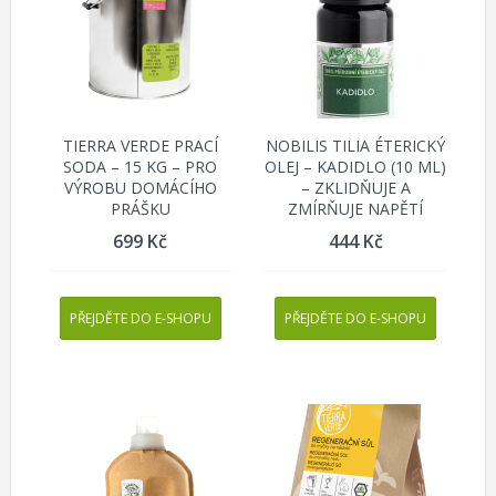
TIERRA VERDE PRACÍ
NOBILIS TILIA ÉTERICKÝ
SODA – 15 KG – PRO
OLEJ – KADIDLO (10 ML)
VÝROBU DOMÁCÍHO
– ZKLIDŇUJE A
PRÁŠKU
ZMÍRŇUJE NAPĚTÍ
699
Kč
444
Kč
PŘEJDĚTE DO E-SHOPU
PŘEJDĚTE DO E-SHOPU