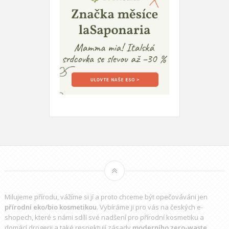
Milujeme přírodu, vážíme si jí a proto chceme být opečováváni jen
přírodní eko/bio kosmetikou
. Vybíráme ji pro vás na českých e-
shopech, které s námi sdílí své nadšení pro přírodní kosmetiku a
domácí drogerii a také respektují zásady
moderního zero-waste