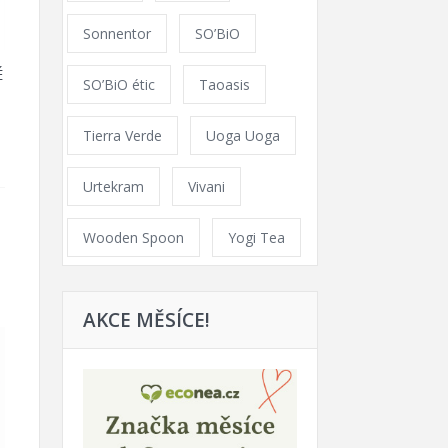
Sonnentor
SO’BiO
É
SO’BiO étic
Taoasis
2
Tierra Verde
Uoga Uoga
Urtekram
Vivani
Wooden Spoon
Yogi Tea
AKCE MĚSÍCE!