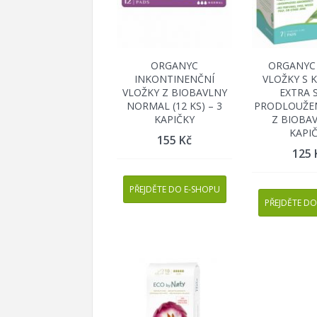
ORGANYC
ORGANYC
INKONTINENČNÍ
VLOŽKY S 
VLOŽKY Z BIOBAVLNY
EXTRA 
NORMAL (12 KS) – 3
PRODLOUŽENÉ
KAPIČKY
Z BIOBAV
KAPI
155
Kč
125
PŘEJDĚTE DO E-SHOPU
PŘEJDĚTE DO