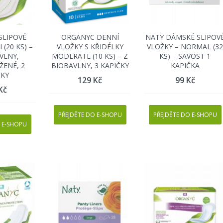
SLIPOVÉ
ORGANYC DENNÍ
NATY DÁMSKÉ SLIPOV
 (20 KS) –
VLOŽKY S KŘIDÉLKY
VLOŽKY – NORMAL (3
VLNY,
MODERATE (10 KS) – Z
KS) – SAVOST 1
ENÉ, 2
BIOBAVLNY, 3 KAPIČKY
KAPIČKA
ČKY
129
Kč
99
Kč
Kč
PŘEJDĚTE DO E-SHOPU
PŘEJDĚTE DO E-SHOPU
 E-SHOPU