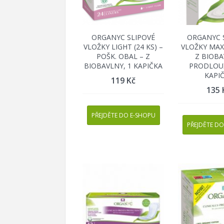
ORGANYC SLIPOVÉ
ORGANYC 
VLOŽKY LIGHT (24 KS) –
VLOŽKY MAXI
POŠK. OBAL – Z
Z BIOBA
BIOBAVLNY, 1 KAPIČKA
PRODLOUŽ
KAPI
119
Kč
135
PŘEJDĚTE DO E-SHOPU
PŘEJDĚTE DO