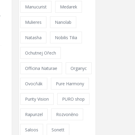
Manucurist
Medarek
Y
Mulieres
Nanolab
Natasha
Nobilis Tilia
Ochutnej Ořech
Officina Naturae
Organyc
Ovocňák
Pure Harmony
Purity Vision
PURO shop
Rapunzel
Rozvoněno
Saloos
Sonett