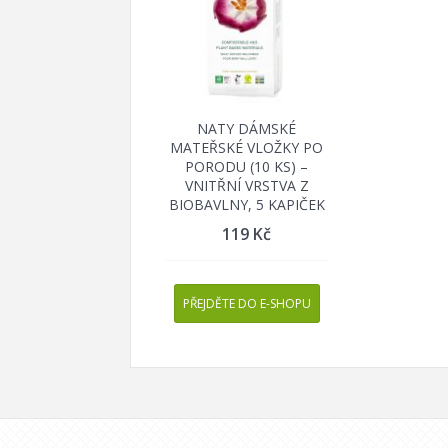
NATY DÁMSKÉ
MATEŘSKÉ VLOŽKY PO
PORODU (10 KS) –
VNITŘNÍ VRSTVA Z
BIOBAVLNY, 5 KAPIČEK
119
Kč
PŘEJDĚTE DO E-SHOPU