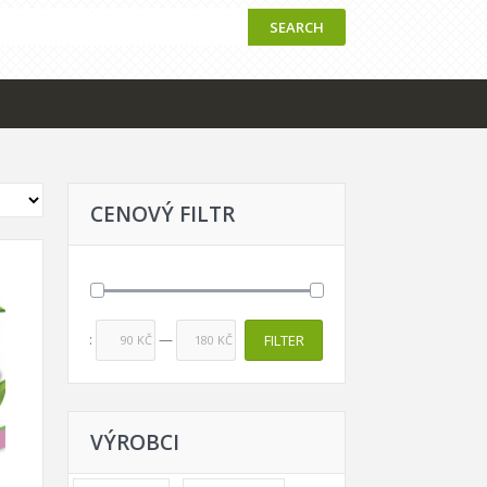
SEARCH
CENOVÝ FILTR
Price:
—
FILTER
90 KČ
180 KČ
VÝROBCI