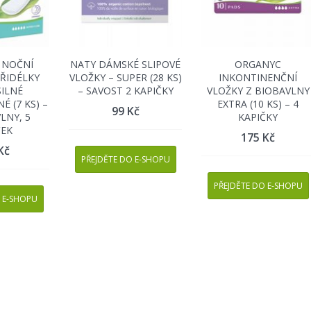
 NOČNÍ
NATY DÁMSKÉ SLIPOVÉ
ORGANYC
KŘIDÉLKY
VLOŽKY – SUPER (28 KS)
INKONTINENČNÍ
SILNÉ
– SAVOST 2 KAPIČKY
VLOŽKY Z BIOBAVLNY
 (7 KS) –
EXTRA (10 KS) – 4
99
Kč
LNY, 5
KAPIČKY
ČEK
175
Kč
Kč
PŘEJDĚTE DO E-SHOPU
PŘEJDĚTE DO E-SHOPU
 E-SHOPU