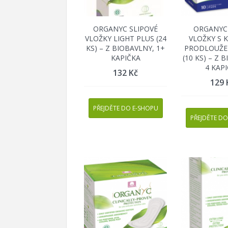
ORGANYC SLIPOVÉ
ORGANYC
VLOŽKY LIGHT PLUS (24
VLOŽKY S 
KS) – Z BIOBAVLNY, 1+
PRODLOUŽE
KAPIČKA
(10 KS) – Z 
4 KAP
132
Kč
129
PŘEJDĚTE DO E-SHOPU
PŘEJDĚTE DO