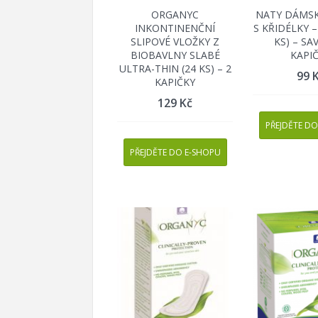
ORGANYC
NATY DÁMSK
INKONTINENČNÍ
S KŘIDÉLKY –
SLIPOVÉ VLOŽKY Z
KS) – SA
BIOBAVLNY SLABÉ
KAPI
ULTRA-THIN (24 KS) – 2
99
KAPIČKY
129
Kč
PŘEJDĚTE DO
PŘEJDĚTE DO E-SHOPU