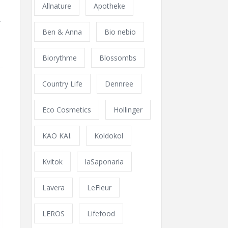
Allnature
Apotheke
–
Ben & Anna
Bio nebio
Biorythme
Blossombs
Country Life
Dennree
Eco Cosmetics
Hollinger
KAO KAI.
Koldokol
Kvitok
laSaponaria
Lavera
LeFleur
LEROS
Lifefood