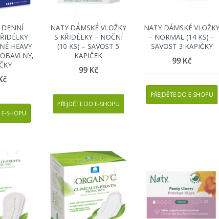
 DENNÍ
NATY DÁMSKÉ VLOŽKY
NATY DÁMSKÉ VLOŽK
KŘIDÉLKY
S KŘIDÉLKY – NOČNÍ
– NORMAL (14 KS) –
NÉ HEAVY
(10 KS) – SAVOST 5
SAVOST 3 KAPIČKY
BIOBAVLNY,
KAPIČEK
99
Kč
IČKY
99
Kč
Kč
PŘEJDĚTE DO E-SHOPU
PŘEJDĚTE DO E-SHOPU
 E-SHOPU