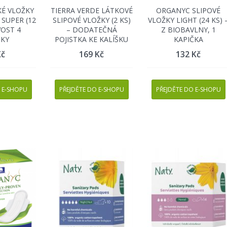
É VLOŽKY
TIERRA VERDE LÁTKOVÉ
ORGANYC SLIPOVÉ
 SUPER (12
SLIPOVÉ VLOŽKY (2 KS)
VLOŽKY LIGHT (24 KS) 
VOST 4
– DODATEČNÁ
Z BIOBAVLNY, 1
ČKY
POJISTKA KE KALÍŠKU
KAPIČKA
Kč
169
Kč
132
Kč
 E-SHOPU
PŘEJDĚTE DO E-SHOPU
PŘEJDĚTE DO E-SHOPU