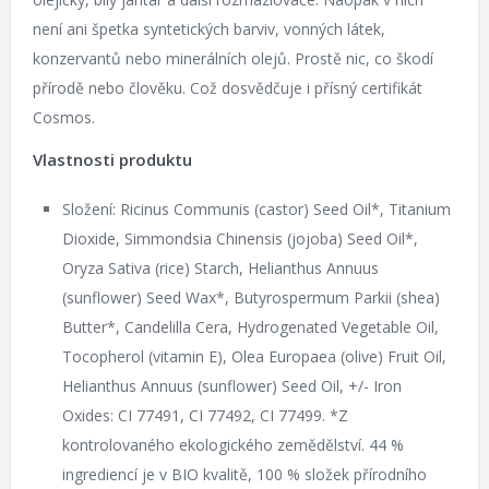
není ani špetka syntetických barviv, vonných látek,
konzervantů nebo minerálních olejů. Prostě nic, co škodí
přírodě nebo člověku. Což dosvědčuje i přísný certifikát
Cosmos.
Vlastnosti produktu
Složení: Ricinus Communis (castor) Seed Oil*, Titanium
Dioxide, Simmondsia Chinensis (jojoba) Seed Oil*,
Oryza Sativa (rice) Starch, Helianthus Annuus
(sunflower) Seed Wax*, Butyrospermum Parkii (shea)
Butter*, Candelilla Cera, Hydrogenated Vegetable Oil,
Tocopherol (vitamin E), Olea Europaea (olive) Fruit Oil,
Helianthus Annuus (sunflower) Seed Oil, +/- Iron
Oxides: CI 77491, CI 77492, CI 77499. *Z
kontrolovaného ekologického zemědělství. 44 %
ingrediencí je v BIO kvalitě, 100 % složek přírodního