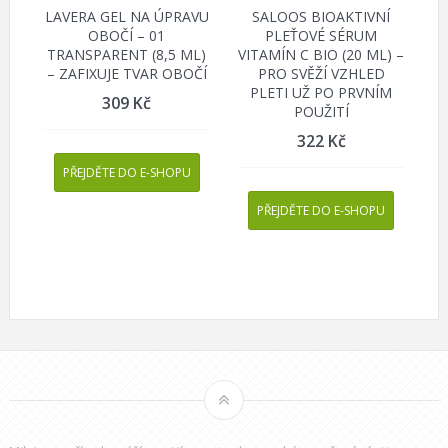
LAVERA GEL NA ÚPRAVU
SALOOS BIOAKTIVNÍ
OBOČÍ – 01
PLEŤOVÉ SÉRUM
TRANSPARENT (8,5 ML)
VITAMÍN C BIO (20 ML) –
– ZAFIXUJE TVAR OBOČÍ
PRO SVĚŽÍ VZHLED
PLETI UŽ PO PRVNÍM
309
Kč
POUŽITÍ
322
Kč
PŘEJDĚTE DO E-SHOPU
PŘEJDĚTE DO E-SHOPU