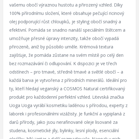
vašemu obočí výraznou hustotu a přirozený vzhled. Díky
100% přírodnímu složení, které obsahuje pečující ricinový
olej podporující růst chloupků, je styling obočí snadný a
efektivní. Pomáda se snadno nanáší speciálním štětcem a
umožňuje přesné úpravy intenzity, takže obočí vypadá
přirozeně, aniž by působilo uměle. Krémová textura
zajišťuje, že pomáda zůstane na svém místě po celý den
bez rozmazávání či odlupování. K dispozici je ve třech
odstínech – pro tmavé, středně tmavé a světlé obočí – a
každá barva je vytvořena z přírodních minerálů. Ideální pro
ty, kteří hledají veganský a COSMOS Natural certifikovaný
produkt pro každodenní perfektní vzhled. Litevská značka
Uoga Uoga vyrábí kosmetiku laděnou s přírodou, experty z
laborek i profesionálními vizážisty. Je funkční a vypiplaná z
darů přírody, jako jsou nerafinované oleje lisované za
studena, kosmetické jíly, bylinky, lesní plody, esenciální
olejíčky, bílý jantar a další rozmazlovače. Naopak v nich