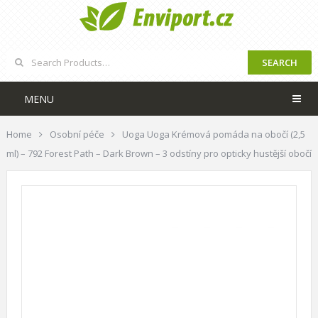
SEARCH
MENU
Home
Osobní péče
Uoga Uoga Krémová pomáda na obočí (2,5
ml) – 792 Forest Path – Dark Brown – 3 odstíny pro opticky hustější obočí