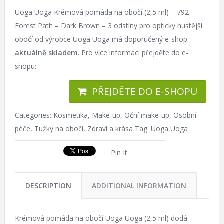
Uoga Uoga Krémová pomáda na obočí (2,5 ml) – 792
Forest Path – Dark Brown – 3 odstíny pro opticky hustější
obočí od výrobce Uoga Uoga má doporučený e-shop
aktuálně skladem
. Pro více informací přejděte do e-
shopu:
PŘEJDĚTE DO E-SHOPU
Categories:
Kosmetika
,
Make-up
,
Oční make-up
,
Osobní
péče
,
Tužky na obočí
,
Zdraví a krása
Tag:
Uoga Uoga
Pin It
DESCRIPTION
ADDITIONAL INFORMATION
Krémová pomáda na obočí Uoga Uoga (2,5 ml) dodá