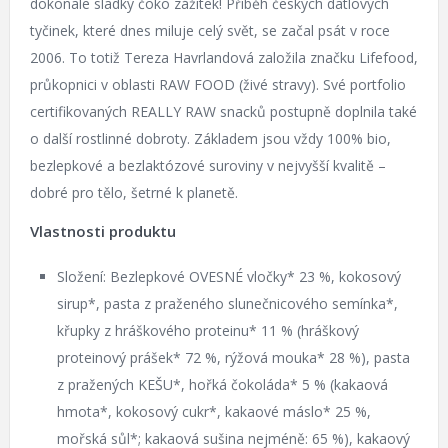
dokonale sladký čoko zážitek! Příběh českých datlových
tyčinek, které dnes miluje celý svět, se začal psát v roce
2006. To totiž Tereza Havrlandová založila značku Lifefood,
průkopnici v oblasti RAW FOOD (živé stravy). Své portfolio
certifikovaných REALLY RAW snacků postupně doplnila také
o další rostlinné dobroty. Základem jsou vždy 100% bio,
bezlepkové a bezlaktózové suroviny v nejvyšší kvalitě –
dobré pro tělo, šetrné k planetě.
Vlastnosti produktu
Složení: Bezlepkové OVESNÉ vločky* 23 %, kokosový
sirup*, pasta z praženého slunečnicového semínka*,
křupky z hráškového proteinu* 11 % (hráškový
proteinový prášek* 72 %, rýžová mouka* 28 %), pasta
z pražených KEŠU*, hořká čokoláda* 5 % (kakaová
hmota*, kokosový cukr*, kakaové máslo* 25 %,
mořská sůl*; kakaová sušina nejméně: 65 %), kakaový