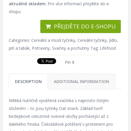
aktuálně skladem
. Pro více informací přejděte do e-
shopu:
PŘEJDĚTE DO E-SHOPU
Categories:
Cereální a müsli tyčinky
,
Cereální tyčinky
,
Jídlo,
pití a tabák
,
Potraviny
,
Svačiny a pochutiny
Tag:
Lifefood
Pin It
DESCRIPTION
ADDITIONAL INFORMATION
Měkká nutričně vyvážená svačinka s naprosto čistým
složením – to jsou tyčinky Oat snack. Základ tvoří
bezlepkové celozrnné ovesné vločky pocházející až z
dalekého Finska. Čokoládové potěšení s proteinem pro