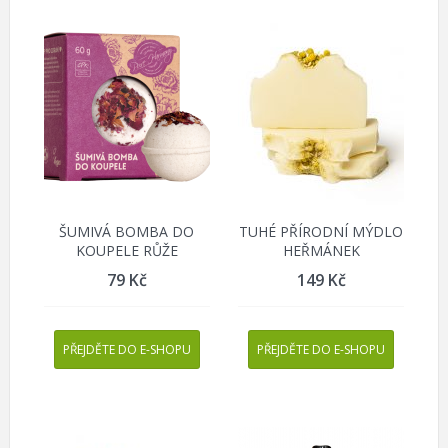
ŠUMIVÁ BOMBA DO
TUHÉ PŘÍRODNÍ MÝDLO
KOUPELE RŮŽE
HEŘMÁNEK
79
Kč
149
Kč
PŘEJDĚTE DO E-SHOPU
PŘEJDĚTE DO E-SHOPU