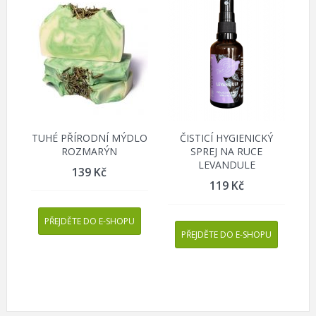
TUHÉ PŘÍRODNÍ MÝDLO
ČISTICÍ HYGIENICKÝ
ROZMARÝN
SPREJ NA RUCE
LEVANDULE
139
Kč
119
Kč
PŘEJDĚTE DO E-SHOPU
PŘEJDĚTE DO E-SHOPU