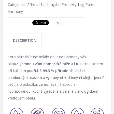
Categories:
Přírodní tuhá mýdla
,
Produkty
Tag:
Pure
Harmony
Pin It
DESCRIPTION
Toto přírodní tuhé mýdlo od Pure Harmony vás
okouzlí
jemnou vůní damašské růže
a luxusním pocitem
při každém použití. S
99,3 % přírodních složek
–
bambuckým máslem a vybranými rostlinnými oleji – jemně
pečuje o pokožku, zanechává ji hebkou a
hydratovanou.
Ručně vyráběné a balené v ekologickém
kraftovém obalu.