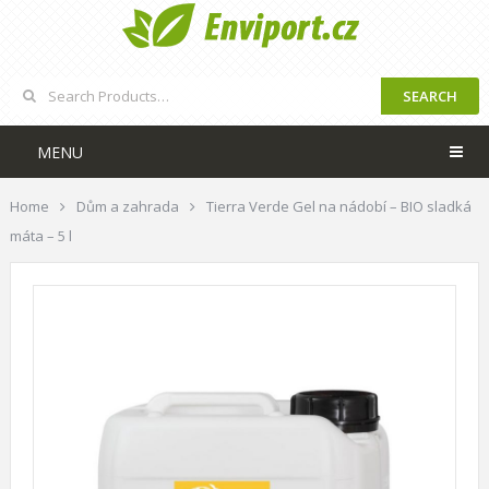
SEARCH
MENU
Home
Dům a zahrada
Tierra Verde Gel na nádobí – BIO sladká
máta – 5 l