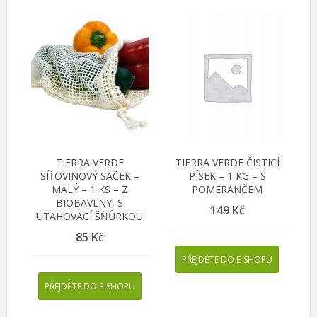
TIERRA VERDE
TIERRA VERDE ČISTICÍ
SÍŤOVINOVÝ SÁČEK –
PÍSEK – 1 KG – S
MALÝ – 1 KS – Z
POMERANČEM
BIOBAVLNY, S
149
Kč
UTAHOVACÍ ŠŇŮRKOU
85
Kč
PŘEJDĚTE DO E-SHOPU
PŘEJDĚTE DO E-SHOPU