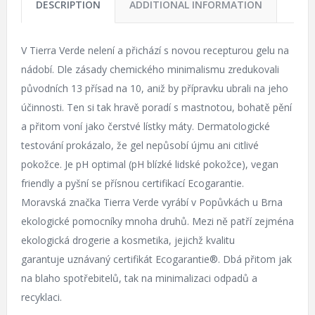
DESCRIPTION
ADDITIONAL INFORMATION
V Tierra Verde nelení a přichází s novou recepturou gelu na
nádobí. Dle zásady chemického minimalismu zredukovali
původních 13 přísad na 10, aniž by přípravku ubrali na jeho
účinnosti. Ten si tak hravě poradí s mastnotou, bohatě pění
a přitom voní jako čerstvé lístky máty. Dermatologické
testování prokázalo, že gel nepůsobí újmu ani citlivé
pokožce. Je pH optimal (pH blízké lidské pokožce), vegan
friendly a pyšní se přísnou certifikací Ecogarantie.
Moravská značka Tierra Verde vyrábí v Popůvkách u Brna
ekologické pomocníky mnoha druhů. Mezi ně patří zejména
ekologická drogerie a kosmetika, jejichž kvalitu
garantuje uznávaný certifikát Ecogarantie®. Dbá přitom jak
na blaho spotřebitelů, tak na minimalizaci odpadů a
recyklaci.