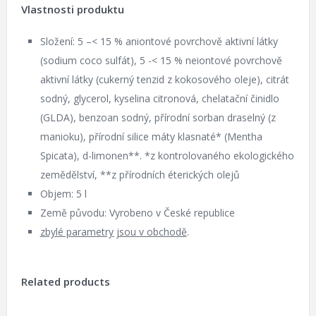
Vlastnosti produktu
Složení: 5 –< 15 % aniontové povrchově aktivní látky
(sodium coco sulfát), 5 -< 15 % neiontové povrchově
aktivní látky (cukerný tenzid z kokosového oleje), citrát
sodný, glycerol, kyselina citronová, chelatační činidlo
(GLDA), benzoan sodný, přírodní sorban draselný (z
manioku), přírodní silice máty klasnaté* (Mentha
Spicata), d-limonen**. *z kontrolovaného ekologického
zemědělství, **z přírodních éterických olejů
Objem: 5 l
Země původu: Vyrobeno v České republice
zbylé parametry jsou v obchodě
.
Related products