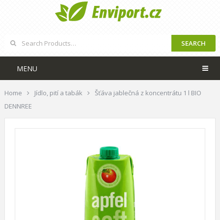
SEARCH
MENU
Home
Jídlo, pití a tabák
Šťáva jablečná z koncentrátu 1 l BIO
DENNREE