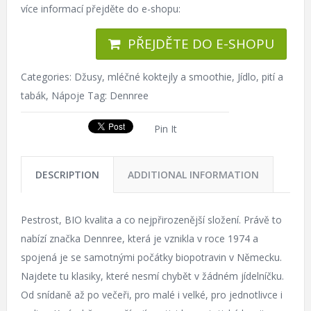
více informací přejděte do e-shopu:
PŘEJDĚTE DO E-SHOPU
Categories:
Džusy, mléčné koktejly a smoothie
,
Jídlo, pití a
tabák
,
Nápoje
Tag:
Dennree
Pin It
DESCRIPTION
ADDITIONAL INFORMATION
Pestrost, BIO kvalita a co nejpřirozenější složení. Právě to
nabízí značka Dennree, která je vznikla v roce 1974 a
spojená je se samotnými počátky biopotravin v Německu.
Najdete tu klasiky, které nesmí chybět v žádném jídelníčku.
Od snídaně až po večeři, pro malé i velké, pro jednotlivce i