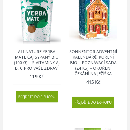
ALLNATURE YERBA
SONNENTOR ADVENTNÍ
MATE ČAJ SYPANÝ BIO
KALENDÁŘ® KOŘENÍ
(100 G) – S VITAMÍNY A,
BIO – POZNÁVACÍ SADA
B, C PRO VAŠE ZDRAVÍ
(24 KS) – OKOŘENÍ
ČEKÁNÍ NA JEŽÍŠKA
119
Kč
415
Kč
PŘEJDĚTE DO E-SHOPU
PŘEJDĚTE DO E-SHOPU