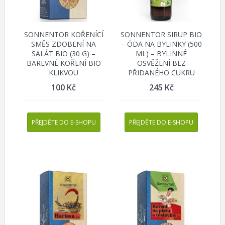
SONNENTOR KOŘENÍCÍ
SONNENTOR SIRUP BIO
SMĚS ZDOBENÍ NA
– ÓDA NA BYLINKY (500
SALÁT BIO (30 G) –
ML) – BYLINNÉ
BAREVNÉ KOŘENÍ BIO
OSVĚŽENÍ BEZ
KLIKVOU
PŘIDANÉHO CUKRU
100
Kč
245
Kč
PŘEJDĚTE DO E-SHOPU
PŘEJDĚTE DO E-SHOPU