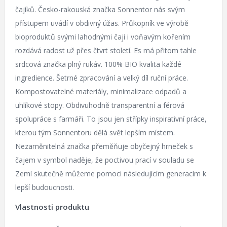
čajíků. Česko-rakouská značka Sonnentor nás svým
přístupem uvádí v obdivný úžas. Průkopník ve výrobě
bioproduktů svými lahodnými čaji i voňavým kořením
rozdává radost už přes čtvrt století. Es má přitom tahle
srdcová značka plný rukáv. 100% BIO kvalita každé
ingredience. Šetrné zpracování a velký díl ruční práce.
Kompostovatelné materiály, minimalizace odpadů a
uhlíkové stopy. Obdivuhodně transparentní a férová
spolupráce s farmáři. To jsou jen střípky inspirativní práce,
kterou tým Sonnentoru dělá svět lepším místem.
Nezaměnitelná značka přeměňuje obyčejný hrneček s
čajem v symbol naděje, že poctivou prací v souladu se
Zemí skutečně můžeme pomoci následujícím generacím k
lepší budoucnosti.
Vlastnosti produktu