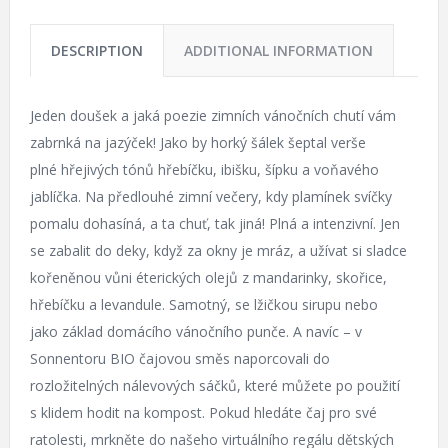
DESCRIPTION
ADDITIONAL INFORMATION
Jeden doušek a jaká poezie zimních vánočních chutí vám
zabrnká na jazýček! Jako by horký šálek šeptal verše
plné hřejivých tónů hřebíčku, ibišku, šípku a voňavého
jablíčka. Na předlouhé zimní večery, kdy plamínek svíčky
pomalu dohasíná, a ta chuť, tak jiná! Plná a intenzivní. Jen
se zabalit do deky, když za okny je mráz, a užívat si sladce
kořeněnou vůni éterických olejů z mandarinky, skořice,
hřebíčku a levandule. Samotný, se lžičkou sirupu nebo
jako základ domácího vánočního punče. A navíc – v
Sonnentoru BIO čajovou směs naporcovali do
rozložitelných nálevových sáčků, které můžete po použití
s klidem hodit na kompost. Pokud hledáte čaj pro své
ratolesti, mrkněte do našeho virtuálního regálu dětských