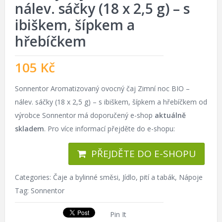
nálev. sáčky (18 x 2,5 g) – s
ibiškem, šípkem a
hřebíčkem
105
Kč
Sonnentor Aromatizovaný ovocný čaj Zimní noc BIO –
nálev. sáčky (18 x 2,5 g) – s ibiškem, šípkem a hřebíčkem od
výrobce Sonnentor má doporučený e-shop
aktuálně
skladem
. Pro více informací přejděte do e-shopu:
PŘEJDĚTE DO E-SHOPU
Categories:
Čaje a bylinné směsi
,
Jídlo, pití a tabák
,
Nápoje
Tag:
Sonnentor
Pin It