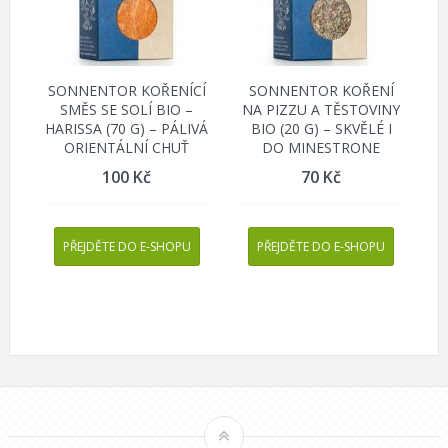
SONNENTOR KOŘENÍCÍ
SONNENTOR KOŘENÍ
SMĚS SE SOLÍ BIO –
NA PIZZU A TĚSTOVINY
HARISSA (70 G) – PÁLIVÁ
BIO (20 G) – SKVĚLÉ I
ORIENTÁLNÍ CHUŤ
DO MINESTRONE
100
Kč
70
Kč
PŘEJDĚTE DO E-SHOPU
PŘEJDĚTE DO E-SHOPU