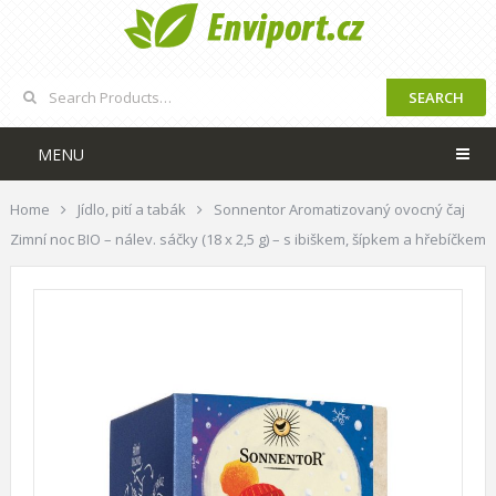
SEARCH
MENU
Home
Jídlo, pití a tabák
Sonnentor Aromatizovaný ovocný čaj
Zimní noc BIO – nálev. sáčky (18 x 2,5 g) – s ibiškem, šípkem a hřebíčkem