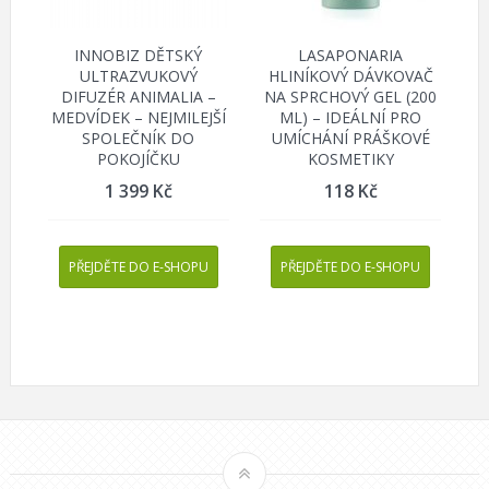
INNOBIZ DĚTSKÝ
LASAPONARIA
ULTRAZVUKOVÝ
HLINÍKOVÝ DÁVKOVAČ
DIFUZÉR ANIMALIA –
NA SPRCHOVÝ GEL (200
MEDVÍDEK – NEJMILEJŠÍ
ML) – IDEÁLNÍ PRO
SPOLEČNÍK DO
UMÍCHÁNÍ PRÁŠKOVÉ
POKOJÍČKU
KOSMETIKY
1 399
Kč
118
Kč
PŘEJDĚTE DO E-SHOPU
PŘEJDĚTE DO E-SHOPU