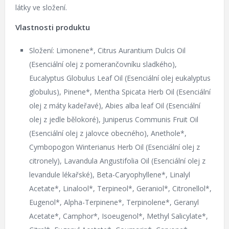
látky ve složení.
Vlastnosti produktu
Složení: Limonene*, Citrus Aurantium Dulcis Oil
(Esenciální olej z pomerančovníku sladkého),
Eucalyptus Globulus Leaf Oil (Esenciální olej eukalyptus
globulus), Pinene*, Mentha Spicata Herb Oil (Esenciální
olej z máty kadeřavé), Abies alba leaf Oil (Esenciální
olej z jedle bělokoré), Juniperus Communis Fruit Oil
(Esenciální olej z jalovce obecného), Anethole*,
Cymbopogon Winterianus Herb Oil (Esenciální olej z
citronely), Lavandula Angustifolia Oil (Esenciální olej z
levandule lékařské), Beta-Caryophyllene*, Linalyl
Acetate*, Linalool*, Terpineol*, Geraniol*, Citronellol*,
Eugenol*, Alpha-Terpinene*, Terpinolene*, Geranyl
Acetate*, Camphor*, Isoeugenol*, Methyl Salicylate*,