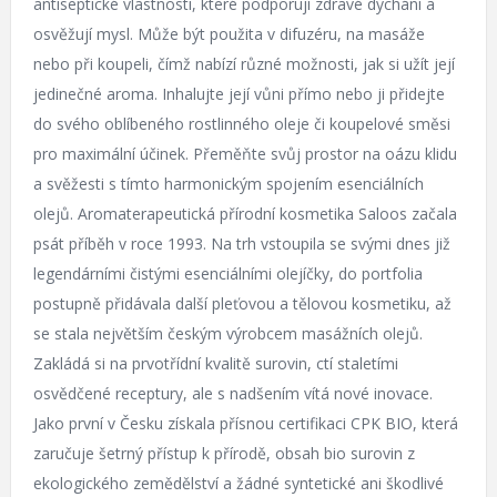
antiseptické vlastnosti, které podporují zdravé dýchání a
osvěžují mysl. Může být použita v difuzéru, na masáže
nebo při koupeli, čímž nabízí různé možnosti, jak si užít její
jedinečné aroma. Inhalujte její vůni přímo nebo ji přidejte
do svého oblíbeného rostlinného oleje či koupelové směsi
pro maximální účinek. Přeměňte svůj prostor na oázu klidu
a svěžesti s tímto harmonickým spojením esenciálních
olejů. Aromaterapeutická přírodní kosmetika Saloos začala
psát příběh v roce 1993. Na trh vstoupila se svými dnes již
legendárními čistými esenciálními olejíčky, do portfolia
postupně přidávala další pleťovou a tělovou kosmetiku, až
se stala největším českým výrobcem masážních olejů.
Zakládá si na prvotřídní kvalitě surovin, ctí staletími
osvědčené receptury, ale s nadšením vítá nové inovace.
Jako první v Česku získala přísnou certifikaci CPK BIO, která
zaručuje šetrný přístup k přírodě, obsah bio surovin z
ekologického zemědělství a žádné syntetické ani škodlivé