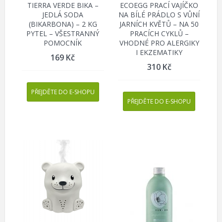
TIERRA VERDE BIKA –
ECOEGG PRACÍ VAJÍČKO
JEDLÁ SODA
NA BÍLÉ PRÁDLO S VŮNÍ
(BIKARBONA) – 2 KG
JARNÍCH KVĚTŮ – NA 50
PYTEL – VŠESTRANNÝ
PRACÍCH CYKLŮ –
POMOCNÍK
VHODNÉ PRO ALERGIKY
I EKZEMATIKY
169
Kč
310
Kč
PŘEJDĚTE DO E-SHOPU
PŘEJDĚTE DO E-SHOPU