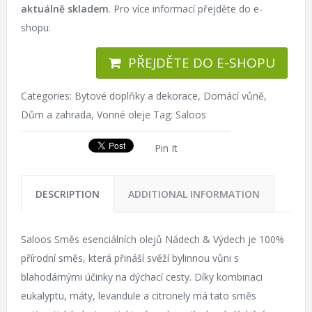
aktuálně skladem
. Pro více informací přejděte do e-
shopu:
PŘEJDĚTE DO E-SHOPU
Categories:
Bytové doplňky a dekorace
,
Domácí vůně
,
Dům a zahrada
,
Vonné oleje
Tag:
Saloos
Pin It
DESCRIPTION
ADDITIONAL INFORMATION
Saloos Směs esenciálních olejů Nádech & Výdech je 100%
přírodní směs, která přináší svěží bylinnou vůni s
blahodárnými účinky na dýchací cesty. Díky kombinaci
eukalyptu, máty, levandule a citronely má tato směs