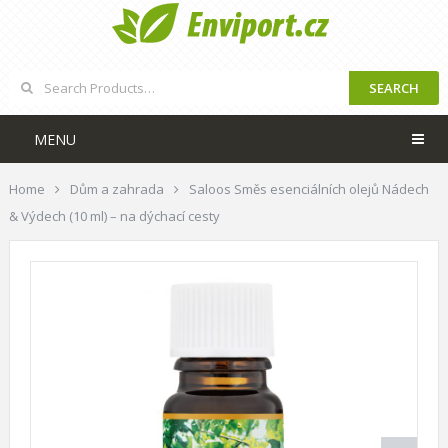
SEARCH
MENU
Home
Dům a zahrada
Saloos Směs esenciálních olejů Nádech
& Výdech (10 ml) – na dýchací cesty