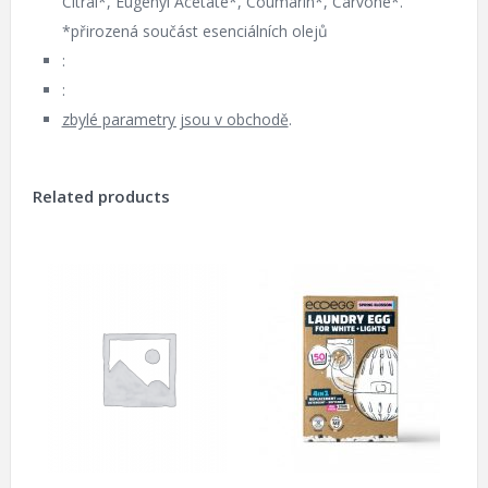
Citral*, Eugenyl Acetate*, Coumarin*, Carvone*.
*přirozená součást esenciálních olejů
:
:
zbylé parametry jsou v obchodě
.
Related products