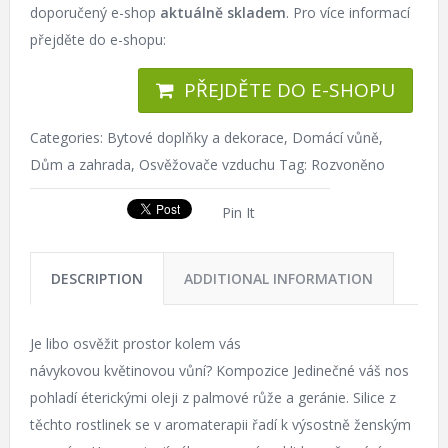
doporučený e-shop
aktuálně skladem
. Pro více informací
přejděte do e-shopu:
PŘEJDĚTE DO E-SHOPU
Categories:
Bytové doplňky a dekorace
,
Domácí vůně
,
Dům a zahrada
,
Osvěžovače vzduchu
Tag:
Rozvoněno
Pin It
DESCRIPTION
ADDITIONAL INFORMATION
Je libo osvěžit prostor kolem vás
návykovou květinovou vůní? Kompozice Jedinečné váš nos
pohladí éterickými oleji z palmové růže a geránie. Silice z
těchto rostlinek se v aromaterapii řadí k výsostně ženským