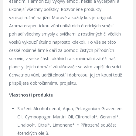
esencím. Harmonizují výkyvy emocí, neklid a vyčerpání a
ukonejší všechny bolístky. Rozvoněné produkty
vznikají ručně na jižní Moravě a každý kus je originál.
Aromaterapeutickou vůní unikátních éterických směsí
pohladí všechny smysly a svíčkami z rostlinných či včelích
vosků vykouzlí útulno naprosto kdekoli. To vše se této
české rodinné firmě daří za pomoci čistých přírodních
surovin, z velké části lokálních a s minimální zátěží naší
planety. Jejich domácí zútulňovače se vám zapíší do srdcí
úchvatnou vůní, udržitelností i dobrotou, jejich koupí totiž
přispějete dobročinnému projektu.
Vlastnosti produktu
Složení: Alcohol denat, Aqua, Pelargonium Graveolens
Oil, Cymbopogon Martini Oil, Citronellol*, Geraniol*,
Linalool*, Citral*, Limonene*. * Přirozená součást
éterických olejů.