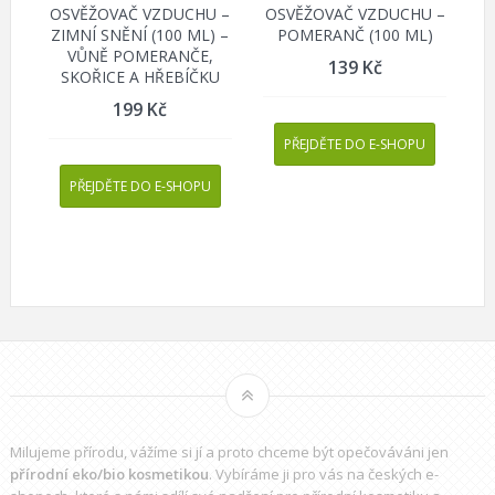
OSVĚŽOVAČ VZDUCHU –
OSVĚŽOVAČ VZDUCHU –
ZIMNÍ SNĚNÍ (100 ML) –
POMERANČ (100 ML)
VŮNĚ POMERANČE,
139
Kč
SKOŘICE A HŘEBÍČKU
199
Kč
PŘEJDĚTE DO E-SHOPU
PŘEJDĚTE DO E-SHOPU
Milujeme přírodu, vážíme si jí a proto chceme být opečováváni jen
přírodní eko/bio kosmetikou
. Vybíráme ji pro vás na českých e-