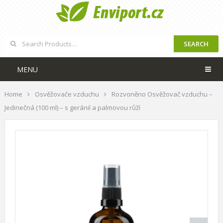
SEARCH
MENU
Home
Osvěžovače vzduchu
Rozvoněno Osvěžovač vzduchu –
Jedinečná (100 ml) – s geránií a palmovou růží