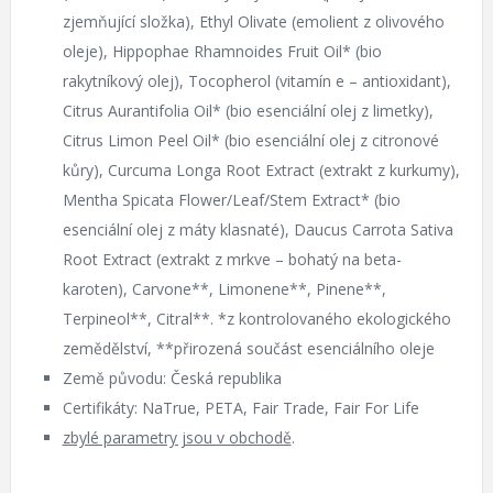
zjemňující složka), Ethyl Olivate (emolient z olivového
oleje), Hippophae Rhamnoides Fruit Oil* (bio
rakytníkový olej), Tocopherol (vitamín e – antioxidant),
Citrus Aurantifolia Oil* (bio esenciální olej z limetky),
Citrus Limon Peel Oil* (bio esenciální olej z citronové
kůry), Curcuma Longa Root Extract (extrakt z kurkumy),
Mentha Spicata Flower/Leaf/Stem Extract* (bio
esenciální olej z máty klasnaté), Daucus Carrota Sativa
Root Extract (extrakt z mrkve – bohatý na beta-
karoten), Carvone**, Limonene**, Pinene**,
Terpineol**, Citral**. *z kontrolovaného ekologického
zemědělství, **přirozená součást esenciálního oleje
Země původu: Česká republika
Certifikáty: NaTrue, PETA, Fair Trade, Fair For Life
zbylé parametry jsou v obchodě
.