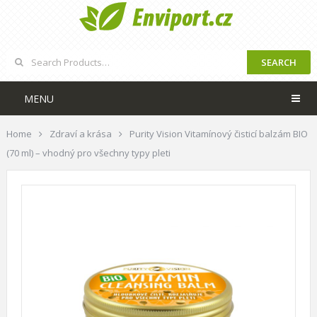
SEARCH
MENU
Home
Zdraví a krása
Purity Vision Vitamínový čisticí balzám BIO
(70 ml) – vhodný pro všechny typy pleti