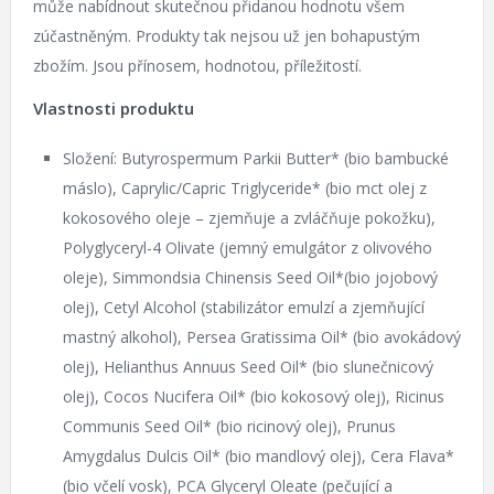
může nabídnout skutečnou přidanou hodnotu všem
zúčastněným. Produkty tak nejsou už jen bohapustým
zbožím. Jsou přínosem, hodnotou, příležitostí.
Vlastnosti produktu
Složení: Butyrospermum Parkii Butter* (bio bambucké
máslo), Caprylic/Capric Triglyceride* (bio mct olej z
kokosového oleje – zjemňuje a zvláčňuje pokožku),
Polyglyceryl-4 Olivate (jemný emulgátor z olivového
oleje), Simmondsia Chinensis Seed Oil*(bio jojobový
olej), Cetyl Alcohol (stabilizátor emulzí a zjemňující
mastný alkohol), Persea Gratissima Oil* (bio avokádový
olej), Helianthus Annuus Seed Oil* (bio slunečnicový
olej), Cocos Nucifera Oil* (bio kokosový olej), Ricinus
Communis Seed Oil* (bio ricinový olej), Prunus
Amygdalus Dulcis Oil* (bio mandlový olej), Cera Flava*
(bio včelí vosk), PCA Glyceryl Oleate (pečující a