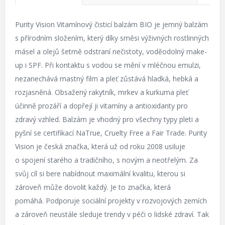
Purity Vision Vitamínový čisticí balzám BIO je jemný balzám
s přírodním složením, který díky směsi výživných rostlinných
másel a olejů šetrně odstraní nečistoty, voděodolný make-
up i SPF. Při kontaktu s vodou se mění v mléčnou emulzi,
nezanechává mastný film a pleť zůstává hladká, hebká a
rozjasněná. Obsažený rakytník, mrkev a kurkuma pleť
účinně prozáří a dopřejí ji vitamíny a antioxidanty pro
zdravý vzhled. Balzám je vhodný pro všechny typy pleti a
pyšní se certifikací NaTrue, Cruelty Free a Fair Trade. Purity
Vision je česká značka, která už od roku 2008 usiluje
o spojení starého a tradičního, s novým a neotřelým. Za
svůj cíl si bere nabídnout maximální kvalitu, kterou si
zároveň může dovolit každý. Je to značka, která
pomáhá. Podporuje sociální projekty v rozvojových zemích
a zároveň neustále sleduje trendy v péči o lidské zdraví. Tak