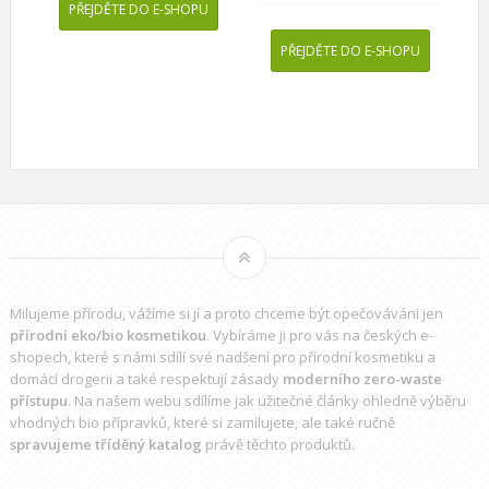
PŘEJDĚTE DO E-SHOPU
PŘEJDĚTE DO E-SHOPU
Milujeme přírodu, vážíme si jí a proto chceme být opečováváni jen
přírodní eko/bio kosmetikou
. Vybíráme ji pro vás na českých e-
shopech, které s námi sdílí své nadšení pro přírodní kosmetiku a
domácí drogerii a také respektují zásady
moderního zero-waste
přístupu
. Na našem webu sdílíme jak užitečné články ohledně výběru
vhodných bio přípravků
, které si zamilujete, ale také ručně
spravujeme tříděný katalog
právě těchto produktů.