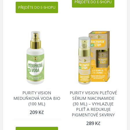
PŘEJDĚTE DO E-SHOPU
PŘEJDĚTE DO E-SHOPU
PURITY VISION
PURITY VISION PLEŤOVÉ
MEDUŇKOVÁ VODA BIO
SÉRUM NIACINAMIDE
(100 ML)
(30 ML) – VYHLAZUJE
PLEŤ A REDUKUJE
209
Kč
PIGMENTOVÉ SKVRNY
289
Kč