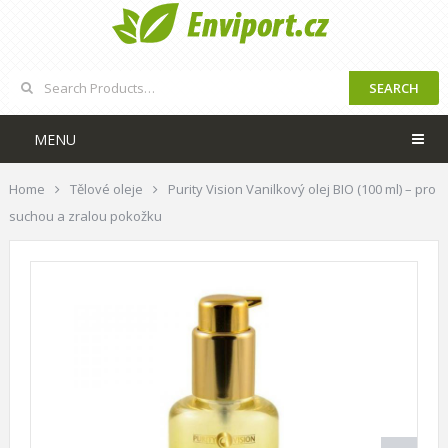
SEARCH
MENU
Home
Tělové oleje
Purity Vision Vanilkový olej BIO (100 ml) – pro
suchou a zralou pokožku