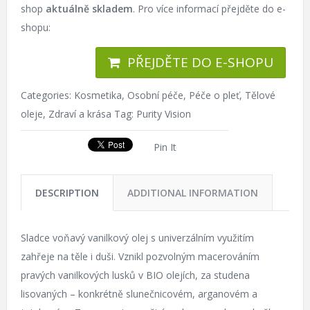
shop
aktuálně skladem
. Pro více informací přejděte do e-
shopu:
PŘEJDĚTE DO E-SHOPU
Categories:
Kosmetika
,
Osobní péče
,
Péče o pleť
,
Tělové
oleje
,
Zdraví a krása
Tag:
Purity Vision
Pin It
DESCRIPTION
ADDITIONAL INFORMATION
Sladce voňavý vanilkový olej s univerzálním využitím
zahřeje na těle i duši. Vznikl pozvolným macerováním
pravých vanilkových lusků v BIO olejích, za studena
lisovaných – konkrétně slunečnicovém, arganovém a