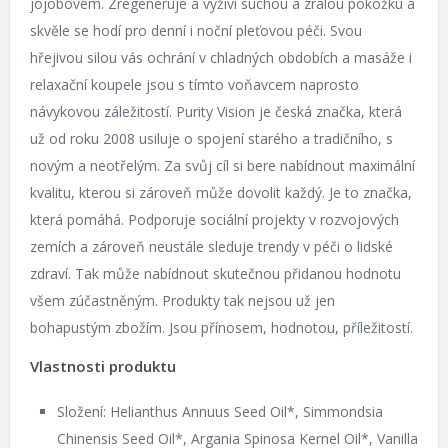
jojobovém. Zregeneruje a vyživí suchou a zralou pokožku a
skvěle se hodí pro denní i noční pleťovou péči. Svou
hřejivou silou vás ochrání v chladných obdobích a masáže i
relaxační koupele jsou s tímto voňavcem naprosto
návykovou záležitostí. Purity Vision je česká značka, která
už od roku 2008 usiluje o spojení starého a tradičního, s
novým a neotřelým. Za svůj cíl si bere nabídnout maximální
kvalitu, kterou si zároveň může dovolit každý. Je to značka,
která pomáhá. Podporuje sociální projekty v rozvojových
zemích a zároveň neustále sleduje trendy v péči o lidské
zdraví. Tak může nabídnout skutečnou přidanou hodnotu
všem zúčastněným. Produkty tak nejsou už jen
bohapustým zbožím. Jsou přínosem, hodnotou, příležitostí.
Vlastnosti produktu
Složení: Helianthus Annuus Seed Oil*, Simmondsia
Chinensis Seed Oil*, Argania Spinosa Kernel Oil*, Vanilla