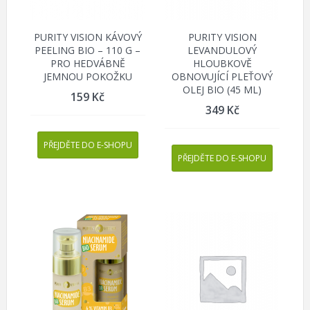
PURITY VISION KÁVOVÝ
PURITY VISION
PEELING BIO – 110 G –
LEVANDULOVÝ
PRO HEDVÁBNĚ
HLOUBKOVĚ
JEMNOU POKOŽKU
OBNOVUJÍCÍ PLEŤOVÝ
OLEJ BIO (45 ML)
159
Kč
349
Kč
PŘEJDĚTE DO E-SHOPU
PŘEJDĚTE DO E-SHOPU