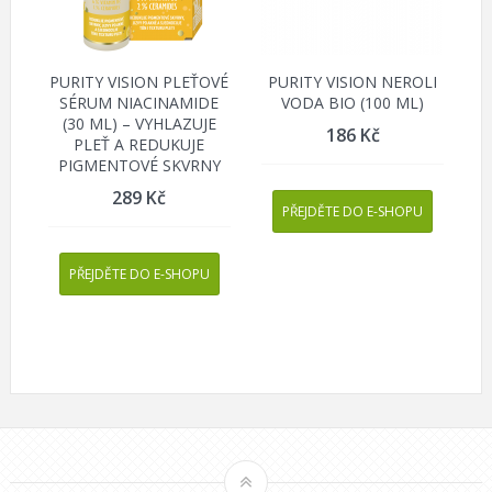
PURITY VISION PLEŤOVÉ
PURITY VISION NEROLI
SÉRUM NIACINAMIDE
VODA BIO (100 ML)
(30 ML) – VYHLAZUJE
186
Kč
PLEŤ A REDUKUJE
PIGMENTOVÉ SKVRNY
289
Kč
PŘEJDĚTE DO E-SHOPU
PŘEJDĚTE DO E-SHOPU