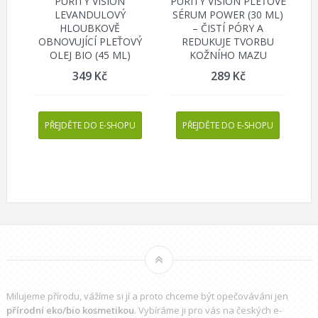
PURITY VISION
PURITY VISION PLEŤOVÉ
LEVANDULOVÝ
SÉRUM POWER (30 ML)
HLOUBKOVĚ
– ČISTÍ PÓRY A
OBNOVUJÍCÍ PLEŤOVÝ
REDUKUJE TVORBU
OLEJ BIO (45 ML)
KOŽNÍHO MAZU
349
Kč
289
Kč
PŘEJDĚTE DO E-SHOPU
PŘEJDĚTE DO E-SHOPU
Milujeme přírodu, vážíme si jí a proto chceme být opečováváni jen
přírodní eko/bio kosmetikou
. Vybíráme ji pro vás na českých e-