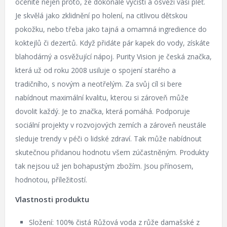
oceníte nejen proto, že dokonale vyčistí a osvěží vaši pleť.
Je skvělá jako zklidnění po holení, na citlivou dětskou
pokožku, nebo třeba jako tajná a omamná ingredience do
koktejlů či dezertů. Když přidáte pár kapek do vody, získáte
blahodárný a osvěžující nápoj. Purity Vision je česká značka,
která už od roku 2008 usiluje o spojení starého a
tradičního, s novým a neotřelým. Za svůj cíl si bere
nabídnout maximální kvalitu, kterou si zároveň může
dovolit každý. Je to značka, která pomáhá. Podporuje
sociální projekty v rozvojových zemích a zároveň neustále
sleduje trendy v péči o lidské zdraví. Tak může nabídnout
skutečnou přidanou hodnotu všem zúčastněným. Produkty
tak nejsou už jen bohapustým zbožím. Jsou přínosem,
hodnotou, příležitostí.
Vlastnosti produktu
Složení: 100% čistá Růžová voda z růže damašské z