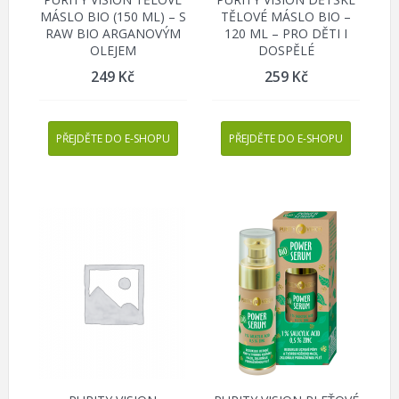
MÁSLO BIO (150 ML) – S
TĚLOVÉ MÁSLO BIO –
RAW BIO ARGANOVÝM
120 ML – PRO DĚTI I
OLEJEM
DOSPĚLÉ
249
Kč
259
Kč
PŘEJDĚTE DO E-SHOPU
PŘEJDĚTE DO E-SHOPU