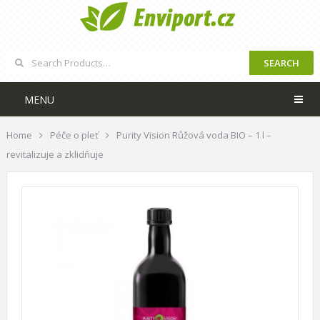
SEARCH
MENU
Home
Péče o pleť
Purity Vision Růžová voda BIO – 1 l –
revitalizuje a zklidňuje