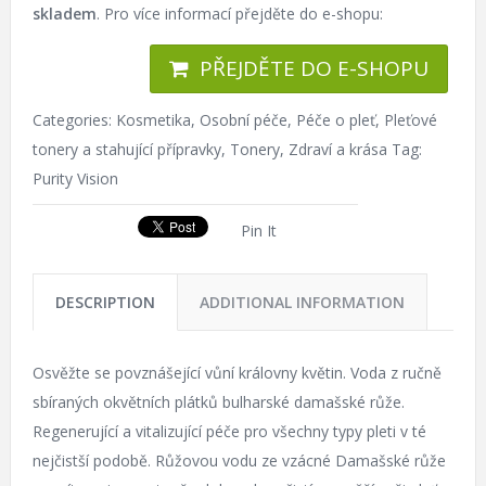
skladem
. Pro více informací přejděte do e-shopu:
PŘEJDĚTE DO E-SHOPU
Categories:
Kosmetika
,
Osobní péče
,
Péče o pleť
,
Pleťové
tonery a stahující přípravky
,
Tonery
,
Zdraví a krása
Tag:
Purity Vision
Pin It
DESCRIPTION
ADDITIONAL INFORMATION
Osvěžte se povznášející vůní královny květin. Voda z ručně
sbíraných okvětních plátků bulharské damašské růže.
Regenerující a vitalizující péče pro všechny typy pleti v té
nejčistší podobě. Růžovou vodu ze vzácné Damašské růže