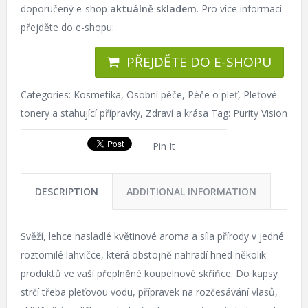
doporučený e-shop
aktuálně skladem
. Pro více informací
přejděte do e-shopu:
PŘEJDĚTE DO E-SHOPU
Categories:
Kosmetika
,
Osobní péče
,
Péče o pleť
,
Pleťové
tonery a stahující přípravky
,
Zdraví a krása
Tag:
Purity Vision
Pin It
DESCRIPTION
ADDITIONAL INFORMATION
Svěží, lehce nasladlé květinové aroma a síla přírody v jedné
roztomilé lahvičce, která obstojně nahradí hned několik
produktů ve vaší přeplněné koupelnové skříňce. Do kapsy
strčí třeba pleťovou vodu, přípravek na rozčesávání vlasů,