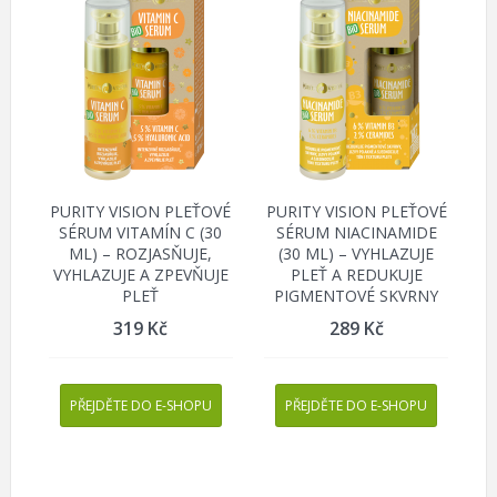
PURITY VISION PLEŤOVÉ
PURITY VISION PLEŤOVÉ
SÉRUM VITAMÍN C (30
SÉRUM NIACINAMIDE
ML) – ROZJASŇUJE,
(30 ML) – VYHLAZUJE
VYHLAZUJE A ZPEVŇUJE
PLEŤ A REDUKUJE
PLEŤ
PIGMENTOVÉ SKVRNY
319
Kč
289
Kč
PŘEJDĚTE DO E-SHOPU
PŘEJDĚTE DO E-SHOPU