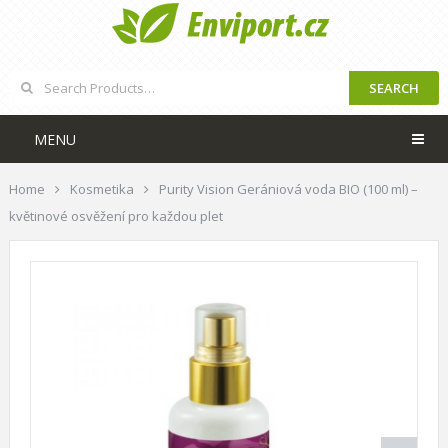
SEARCH
MENU
Home
Kosmetika
Purity Vision Gerániová voda BIO (100 ml) –
květinové osvěžení pro každou plet