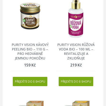
PURITY VISION KÁVOVÝ
PURITY VISION RŮŽOVÁ
PEELING BIO – 110 G –
VODA BIO – 100 ML –
PRO HEDVÁBNĚ
REVITALIZUJE A
JEMNOU POKOŽKU
ZKLIDŇUJE
159
Kč
219
Kč
PŘEJDĚTE DO E-SHOPU
PŘEJDĚTE DO E-SHOPU