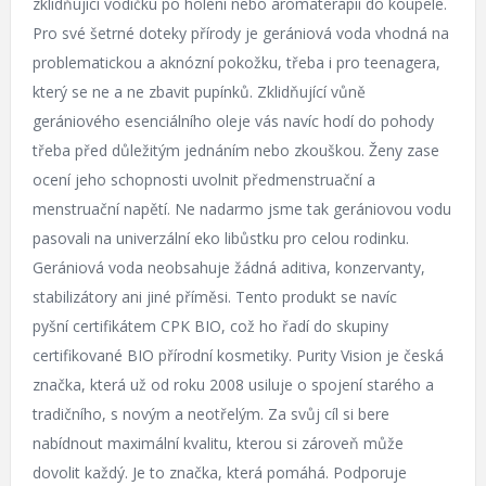
zklidňující vodičku po holení nebo aromaterapii do koupele.
Pro své šetrné doteky přírody je gerániová voda vhodná na
problematickou a aknózní pokožku, třeba i pro teenagera,
který se ne a ne zbavit pupínků. Zklidňující vůně
gerániového esenciálního oleje vás navíc hodí do pohody
třeba před důležitým jednáním nebo zkouškou. Ženy zase
ocení jeho schopnosti uvolnit předmenstruační a
menstruační napětí. Ne nadarmo jsme tak gerániovou vodu
pasovali na univerzální eko libůstku pro celou rodinku.
Gerániová voda neobsahuje žádná aditiva, konzervanty,
stabilizátory ani jiné příměsi. Tento produkt se navíc
pyšní certifikátem CPK BIO, což ho řadí do skupiny
certifikované BIO přírodní kosmetiky. Purity Vision je česká
značka, která už od roku 2008 usiluje o spojení starého a
tradičního, s novým a neotřelým. Za svůj cíl si bere
nabídnout maximální kvalitu, kterou si zároveň může
dovolit každý. Je to značka, která pomáhá. Podporuje