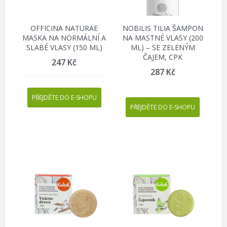
OFFICINA NATURAE
NOBILIS TILIA ŠAMPON
MASKA NA NORMÁLNÍ A
NA MASTNÉ VLASY (200
SLABÉ VLASY (150 ML)
ML) – SE ZELENÝM
ČAJEM, CPK
247
Kč
287
Kč
PŘEJDĚTE DO E-SHOPU
PŘEJDĚTE DO E-SHOPU