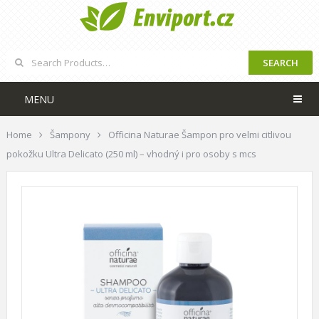
SEARCH
MENU
Home
Šampony
Officina Naturae Šampon pro velmi citlivou
pokožku Ultra Delicato (250 ml) – vhodný i pro osoby s mcs