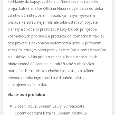
kortikoidy do kapsy, zjistíte v upřímné recenzi na našem
blogu. Italské značce Officina Naturae bylo dáno do vínku
vskutku důležité poslání – každičkým svým výtvorem
přispívá ke zdraví nejen lidí, ale také ostatních obyvatel
planety a životního prostředí. Každý krůček při výrobě
kosmetických přípravků a produktů do domácnosti tak její
tým provádí s dokonalou vědomostí a úctou k přírodním
zdrojům, etickým přístupem k pěstitelům a zaměstnancům
a s jiskřivou vášní pro vizi zelenější budoucnosti. Jejich
obdivuhodná důslednost se odráží také v obalových
materiálech z recyklovatelného bioplastu, v lokálním
původu mnoha ingrediencí a v dlouhém zástupu
spokojených zákazníků.
Vlastnosti produktu
Složení: Aqua, Sodium Lauryl Sulfoacetate,
Cocamidopropyl Betaine, Sodium Methyl 2-