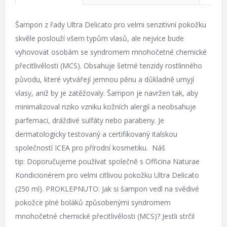
Šampon z řady Ultra Delicato pro velmi senzitivní pokožku
skvěle poslouží všem typům vlasů, ale nejvíce bude
vyhovovat osobám se syndromem mnohočetné chemické
přecitlivělosti (MCS). Obsahuje šetrné tenzidy rostlinného
původu, které vytvářejí jemnou pěnu a důkladně umyjí
vlasy, aniž by je zatěžovaly. Šampon je navržen tak, aby
minimalizoval riziko vzniku kožních alergií a neobsahuje
parfemaci, dráždivé sulfáty nebo parabeny. Je
dermatologicky testovaný a certifikovaný italskou
společností ICEA pro přírodní kosmetiku. Náš
tip: Doporučujeme používat společně s Officina Naturae
Kondicionérem pro velmi citlivou pokožku Ultra Delicato
(250 ml). PROKLEPNUTO: Jak si šampon vedl na svědivé
pokožce plné boláků způsobenými syndromem
mnohočetné chemické přecitlivělosti (MCS)? Jestli strčil