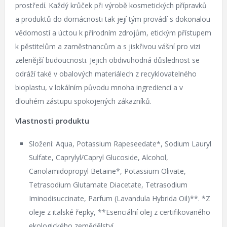
prostředí. Každý krůček při výrobě kosmetických přípravků
a produktů do domácnosti tak její tým provádí s dokonalou
vědomostí a úctou k přírodním zdrojům, etickým přístupem
k pěstitelům a zaměstnancům a s jiskřivou vášní pro vizi
zelenější budoucnosti. Jejich obdivuhodná důslednost se
odráží také v obalových materiálech z recyklovatelného
bioplastu, v lokálním původu mnoha ingrediencí a v
dlouhém zástupu spokojených zákazníků.
Vlastnosti produktu
Složení: Aqua, Potassium Rapeseedate*, Sodium Lauryl
Sulfate, Caprylyl/Capryl Glucoside, Alcohol,
Canolamidopropyl Betaine*, Potassium Olivate,
Tetrasodium Glutamate Diacetate, Tetrasodium
Iminodisuccinate, Parfum (Lavandula Hybrida Oil)**. *Z
oleje z italské řepky, **Esenciální olej z certifikovaného
ekologického zemědělství