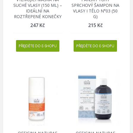
SUCHÉ VLASY (150 ML) –
SPRCHOVÝ ŠAMPON NA
IDEÁLNÍ NA
VLASY I TĚLO N°03 (50
ROZTŘEPENÉ KONEČKY
G)
247
Kč
215
Kč
PŘEJDĚTE DO E-SHOPU
PŘEJDĚTE DO E-SHOPU