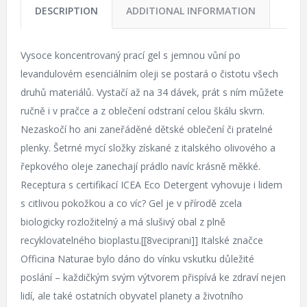
DESCRIPTION
ADDITIONAL INFORMATION
Vysoce koncentrovaný prací gel s jemnou vůní po
levandulovém esenciálním oleji se postará o čistotu všech
druhů materiálů. Vystačí až na 34 dávek, prát s ním můžete
ručně i v pračce a z oblečení odstraní celou škálu skvrn.
Nezaskočí ho ani zaneřáděné dětské oblečení či pratelné
plenky. Šetrné mycí složky získané z italského olivového a
řepkového oleje zanechají prádlo navíc krásně měkké.
Receptura s certifikací ICEA Eco Detergent vyhovuje i lidem
s citlivou pokožkou a co víc? Gel je v přírodě zcela
biologicky rozložitelný a má slušivý obal z plně
recyklovatelného bioplastu.[[8veciprani]] Italské značce
Officina Naturae bylo dáno do vínku vskutku důležité
poslání – každičkým svým výtvorem přispívá ke zdraví nejen
lidí, ale také ostatních obyvatel planety a životního