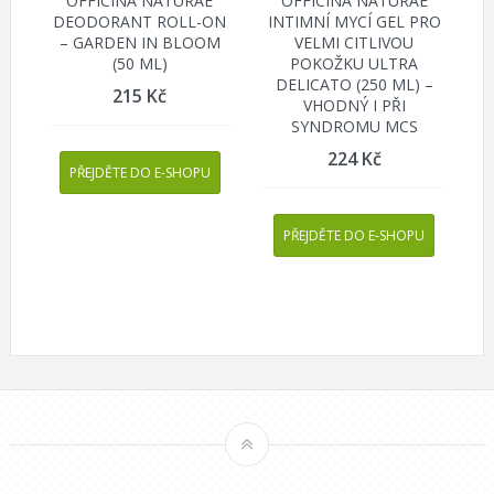
OFFICINA NATURAE
OFFICINA NATURAE
DEODORANT ROLL-ON
INTIMNÍ MYCÍ GEL PRO
– GARDEN IN BLOOM
VELMI CITLIVOU
(50 ML)
POKOŽKU ULTRA
DELICATO (250 ML) –
215
Kč
VHODNÝ I PŘI
SYNDROMU MCS
224
Kč
PŘEJDĚTE DO E-SHOPU
PŘEJDĚTE DO E-SHOPU