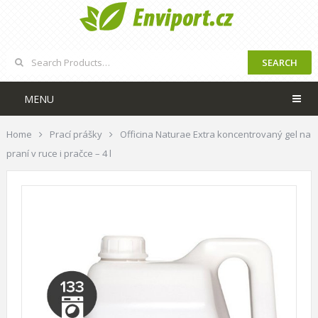
SEARCH
MENU
Home
Prací prášky
Officina Naturae Extra koncentrovaný gel na
praní v ruce i pračce – 4 l