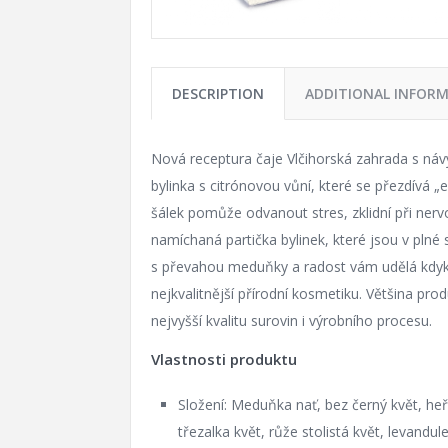
DESCRIPTION
ADDITIONAL INFOR
Nová receptura čaje Vlčihorská zahrada s náv
bylinka s citrónovou vůní, které se přezdívá „
šálek pomůže odvanout stres, zklidní při nerv
namíchaná partička bylinek, které jsou v plné
s převahou meduňky a radost vám udělá kdykol
nejkvalitnější přírodní kosmetiku. Většina pro
nejvyšší kvalitu surovin i výrobního procesu.
Vlastnosti produktu
Složení: Meduňka nať, bez černý květ, heřm
třezalka květ, růže stolistá květ, levandule