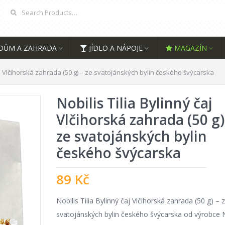
DŮM A ZAHRADA
JÍDLO A NÁPOJE
MAGAZÍN
čaj Vlčihorská zahrada (50 g) – ze svatojánských bylin českého švýcarska
Nobilis Tilia Bylinný čaj
Vlčihorská zahrada (50 g)
ze svatojánských bylin
českého švýcarska
89
Kč
Nobilis Tilia Bylinný čaj Vlčihorská zahrada (50 g) – 
svatojánských bylin českého švýcarska od výrobce N