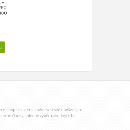
 –
PRO
NOU
PU
ch e-shopech, které s námi sdílí své nadšení pro
žitečné články ohledně výběru
vhodných bio