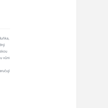
duňka,
odný
áskou
ou vůni
aručují