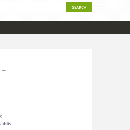
SEARCH
 –
ze
obilis