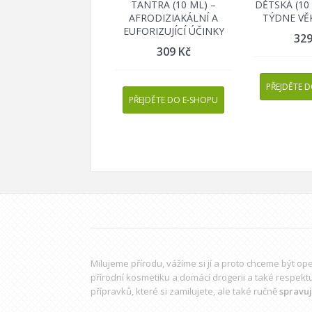
TANTRA (10 ML) –
DĚTSKÁ (10 
AFRODIZIAKÁLNÍ A
TÝDNE VĚ
EUFORIZUJÍCÍ ÚČINKY
32
309
Kč
PŘEJDĚTE 
PŘEJDĚTE DO E-SHOPU
Milujeme přírodu, vážíme si jí a proto chceme být o
přírodní kosmetiku a domácí drogerii a také respekt
přípravků
, které si zamilujete, ale také ručně
spravu