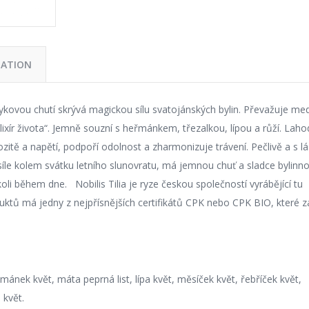
MATION
ykovou chutí skrývá magickou sílu svatojánských bylin. Převažuje me
elixír života“. Jemně souzní s heřmánkem, třezalkou, lípou a růží. Lah
ozitě a napětí, podpoří odolnost a zharmonizuje trávení. Pečlivě a s l
 síle kolem svátku letního slunovratu, má jemnou chuť a sladce bylinn
i během dne. Nobilis Tilia je ryze českou společností vyrábějící tu
duktů má jedny z nejpřísnějších certifikátů CPK nebo CPK BIO, které z
ánek květ, máta peprná list, lípa květ, měsíček květ, řebříček květ,
 květ.