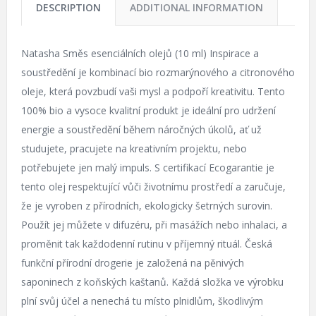
DESCRIPTION
ADDITIONAL INFORMATION
Natasha Směs esenciálních olejů (10 ml) Inspirace a
soustředění je kombinací bio rozmarýnového a citronového
oleje, která povzbudí vaši mysl a podpoří kreativitu. Tento
100% bio a vysoce kvalitní produkt je ideální pro udržení
energie a soustředění během náročných úkolů, ať už
studujete, pracujete na kreativním projektu, nebo
potřebujete jen malý impuls. S certifikací Ecogarantie je
tento olej respektující vůči životnímu prostředí a zaručuje,
že je vyroben z přírodních, ekologicky šetrných surovin.
Použít jej můžete v difuzéru, při masážích nebo inhalaci, a
proměnit tak každodenní rutinu v příjemný rituál. Česká
funkční přírodní drogerie je založená na pěnivých
saponinech z koňských kaštanů. Každá složka ve výrobku
plní svůj účel a nenechá tu místo plnidlům, škodlivým