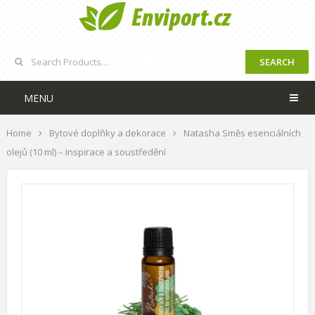
SEARCH
MENU
Home
Bytové doplňky a dekorace
Natasha Směs esenciálních
olejů (10 ml) – Inspirace a soustředění