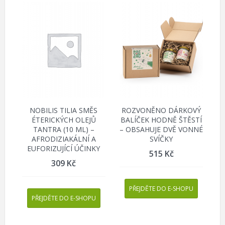
NOBILIS TILIA SMĚS
ROZVONĚNO DÁRKOVÝ
ÉTERICKÝCH OLEJŮ
BALÍČEK HODNĚ ŠTĚSTÍ
TANTRA (10 ML) –
– OBSAHUJE DVĚ VONNÉ
AFRODIZIAKÁLNÍ A
SVÍČKY
EUFORIZUJÍCÍ ÚČINKY
515
Kč
309
Kč
PŘEJDĚTE DO E-SHOPU
PŘEJDĚTE DO E-SHOPU