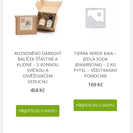
ROZVONĚNO DÁRKOVÝ
TIERRA VERDE BIKA –
BALÍČEK ŠŤASTNÉ A
JEDLÁ SODA
KLIDNÉ – S VONNOU
(BIKARBONA) – 2 KG
SVÍČKOU A
PYTEL – VŠESTRANNÝ
OSVĚŽOVAČEM
POMOCNÍK
VZDUCHU
169
Kč
458
Kč
PŘEJDĚTE DO E-SHOPU
PŘEJDĚTE DO E-SHOPU