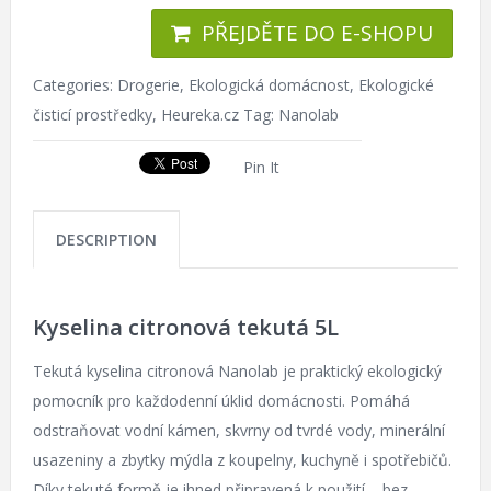
PŘEJDĚTE DO E-SHOPU
Categories:
Drogerie
,
Ekologická domácnost
,
Ekologické
čisticí prostředky
,
Heureka.cz
Tag:
Nanolab
Pin It
DESCRIPTION
Kyselina citronová tekutá 5L
Tekutá kyselina citronová Nanolab je praktický ekologický
pomocník pro každodenní úklid domácnosti. Pomáhá
odstraňovat vodní kámen, skvrny od tvrdé vody, minerální
usazeniny a zbytky mýdla z koupelny, kuchyně i spotřebičů.
Díky tekuté formě je ihned připravená k použití – bez