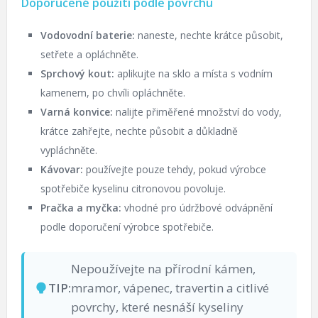
Doporučené použití podle povrchu
Vodovodní baterie:
naneste, nechte krátce působit,
setřete a opláchněte.
Sprchový kout:
aplikujte na sklo a místa s vodním
kamenem, po chvíli opláchněte.
Varná konvice:
nalijte přiměřené množství do vody,
krátce zahřejte, nechte působit a důkladně
vypláchněte.
Kávovar:
používejte pouze tehdy, pokud výrobce
spotřebiče kyselinu citronovou povoluje.
Pračka a myčka:
vhodné pro údržbové odvápnění
podle doporučení výrobce spotřebiče.
Nepoužívejte na přírodní kámen,
TIP:
mramor, vápenec, travertin a citlivé
povrchy, které nesnáší kyseliny