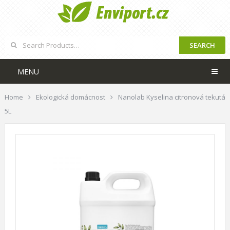
SEARCH
MENU
Home
Ekologická domácnost
Nanolab Kyselina citronová tekutá
5L