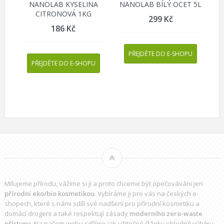
NANOLAB KYSELINA
NANOLAB BÍLÝ OCET 5L
CITRONOVÁ 1KG
299
Kč
186
Kč
PŘEJDĚTE DO E-SHOPU
PŘEJDĚTE DO E-SHOPU
Milujeme přírodu, vážíme si jí a proto chceme být opečováváni jen
přírodní eko/bio kosmetikou
. Vybíráme ji pro vás na českých e-
shopech, které s námi sdílí své nadšení pro přírodní kosmetiku a
domácí drogerii a také respektují zásady
moderního zero-waste
přístupu
. Na našem webu sdílíme jak užitečné články ohledně výběru