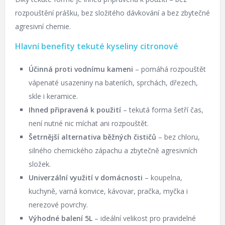
rozpouštění prášku, bez složitého dávkování a bez zbytečné
agresivní chemie.
Hlavní benefity tekuté kyseliny citronové
Účinná proti vodnímu kameni
– pomáhá rozpouštět
vápenaté usazeniny na bateriích, sprchách, dřezech,
skle i keramice.
Ihned připravená k použití
– tekutá forma šetří čas,
není nutné nic míchat ani rozpouštět.
Šetrnější alternativa běžných čističů
– bez chloru,
silného chemického zápachu a zbytečně agresivních
složek.
Univerzální využití v domácnosti
– koupelna,
kuchyně, varná konvice, kávovar, pračka, myčka i
nerezové povrchy.
Výhodné balení 5L
– ideální velikost pro pravidelné