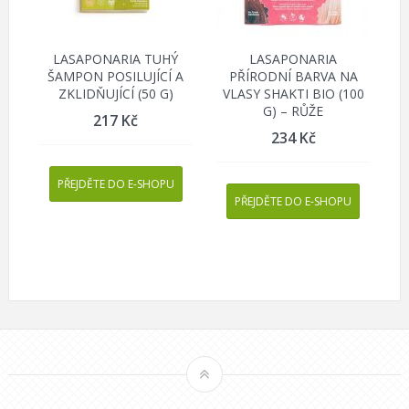
LASAPONARIA TUHÝ
LASAPONARIA
ŠAMPON POSILUJÍCÍ A
PŘÍRODNÍ BARVA NA
ZKLIDŇUJÍCÍ (50 G)
VLASY SHAKTI BIO (100
G) – RŮŽE
217
Kč
234
Kč
PŘEJDĚTE DO E-SHOPU
PŘEJDĚTE DO E-SHOPU