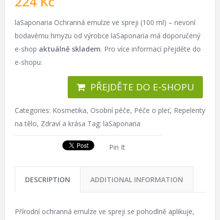
224
Kč
laSaponaria Ochranná emulze ve spreji (100 ml) – nevoní
bodavému hmyzu od výrobce laSaponaria má doporučený
e-shop
aktuálně skladem
. Pro více informací přejděte do
e-shopu:
PŘEJDĚTE DO E-SHOPU
Categories:
Kosmetika
,
Osobní péče
,
Péče o pleť
,
Repelenty
na tělo
,
Zdraví a krása
Tag:
laSaponaria
Pin It
DESCRIPTION
ADDITIONAL INFORMATION
Přírodní ochranná emulze ve spreji se pohodlně aplikuje,