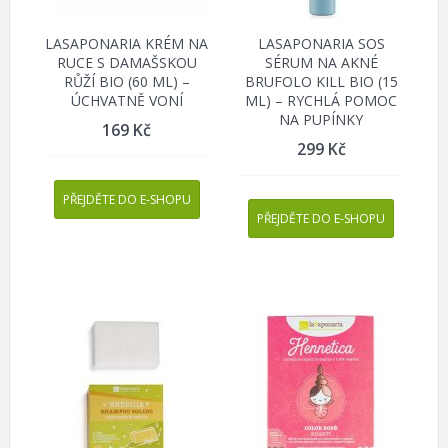
LASAPONARIA KRÉM NA
LASAPONARIA SOS
RUCE S DAMAŠSKOU
SÉRUM NA AKNÉ
RŮŽÍ BIO (60 ML) –
BRUFOLO KILL BIO (15
ÚCHVATNĚ VONÍ
ML) – RYCHLÁ POMOC
NA PUPÍNKY
169
Kč
299
Kč
PŘEJDĚTE DO E-SHOPU
PŘEJDĚTE DO E-SHOPU