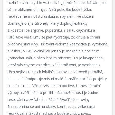
roztírá a velmi rychle vstřebává. Její vůně bude libá vám, ale
už ne obtížnému hmyzu. Vaši pokožku bude hýčkat
nepřeberné množství unikátních bylinek – ve složení
dominuje olej z citronely, který doplňují extrakty
z kosatce, pelargonie, pupečníku, šišáku, čajovníku a
listů Aloe vera. Emulze pleť hydratuje, zklidňuje a chrání
před vnějšími vlivy. Přírodní vědomá kosmetika je vyrobená
s láskou, v BIO kvalitě jak jen to je možné a s posláním
„zanechat svět o něco lepším místem“. To je laSaponaria,
která vás chytne za srdce. Nádherně voní, je vyrobena z
těch nejkvalitnějších lokálních surovin a zároveň pomáhá,
kde se dá. Podporuje místní malé farmáře, sociální projekty
ale i fair trade. Vše je výsledkem poctivé, řemeslné ruční
výroby a věřte, že to pocítíte. Samozřejmostí je žádné
testování na zvířatech a žádné živočišné suroviny.
Nezapomíná se ani na obaly, které jsou z velké části
recyklované. Zkuste jednou a budete chtít znovu…