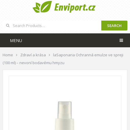
SEARCH
MENU
Home
Zdraví a krása
laSaponaria Ochranná emulze ve spreji
(100 ml) – nevoní bodavému hmyzu