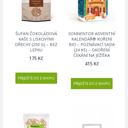
ŠUFAN ČOKOLÁDOVÁ
SONNENTOR ADVENTNÍ
KAŠE S LÍSKOVÝMI
KALENDÁŘ® KOŘENÍ
OŘECHY (250 G) – BEZ
BIO – POZNÁVACÍ SADA
LEPKU
(24 KS) – OKOŘENÍ
ČEKÁNÍ NA JEŽÍŠKA
175
Kč
415
Kč
PŘEJDĚTE DO E-SHOPU
PŘEJDĚTE DO E-SHOPU