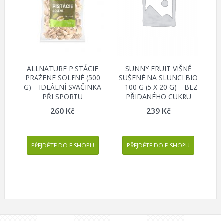
ALLNATURE PISTÁCIE
SUNNY FRUIT VIŠNĚ
PRAŽENÉ SOLENÉ (500
SUŠENÉ NA SLUNCI BIO
G) – IDEÁLNÍ SVAČINKA
– 100 G (5 X 20 G) – BEZ
PŘI SPORTU
PŘIDANÉHO CUKRU
260
Kč
239
Kč
PŘEJDĚTE DO E-SHOPU
PŘEJDĚTE DO E-SHOPU