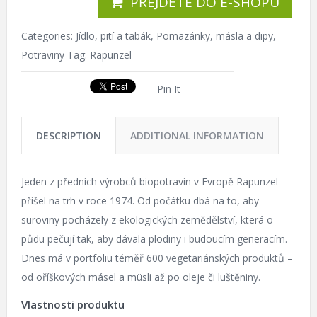
PŘEJDĚTE DO E-SHOPU
Categories:
Jídlo, pití a tabák
,
Pomazánky, másla a dipy
,
Potraviny
Tag:
Rapunzel
Pin It
DESCRIPTION
ADDITIONAL INFORMATION
Jeden z předních výrobců biopotravin v Evropě Rapunzel
přišel na trh v roce 1974. Od počátku dbá na to, aby
suroviny pocházely z ekologických zemědělství, která o
půdu pečují tak, aby dávala plodiny i budoucím generacím.
Dnes má v portfoliu téměř 600 vegetariánských produktů –
od oříškových másel a müsli až po oleje či luštěniny.
Vlastnosti produktu