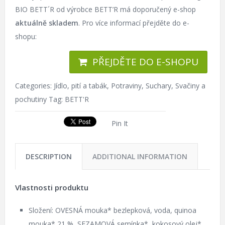
BIO BETT´R od výrobce BETT’R má doporučený e-shop
aktuálně skladem
. Pro více informací přejděte do e-
shopu:
PŘEJDĚTE DO E-SHOPU
Categories:
Jídlo, pití a tabák
,
Potraviny
,
Suchary
,
Svačiny a
pochutiny
Tag:
BETT'R
Pin It
DESCRIPTION
ADDITIONAL INFORMATION
Vlastnosti produktu
Složení: OVESNÁ mouka* bezlepková, voda, quinoa
mouka* 21 %, SEZAMOVÁ semínka*, kokosový olej*