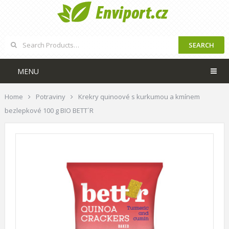
SEARCH
MENU
Home
Potraviny
Krekry quinoové s kurkumou a kmínem
bezlepkové 100 g BIO BETT´R