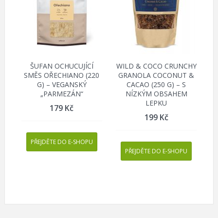
ŠUFAN OCHUCUJÍCÍ
WILD & COCO CRUNCHY
SMĚS OŘECHIANO (220
GRANOLA COCONUT &
G) – VEGANSKÝ
CACAO (250 G) – S
„PARMEZÁN“
NÍZKÝM OBSAHEM
LEPKU
179
Kč
199
Kč
PŘEJDĚTE DO E-SHOPU
PŘEJDĚTE DO E-SHOPU