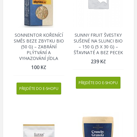
SONNENTOR KOŘENÍCÍ
SUNNY FRUIT ŠVESTKY
SMĚS BEZE ZBYTKU BIO
SUŠENÉ NA SLUNCI BIO
(50 G) – ZABRÁNÍ
– 150 G (5 X 30 G) –
PLÝTVÁNÍ A
ŠŤAVNATÉ A BEZ PECEK
VYHAZOVÁNÍ JÍDLA
239
Kč
100
Kč
PŘEJDĚTE DO E-SHOPU
PŘEJDĚTE DO E-SHOPU