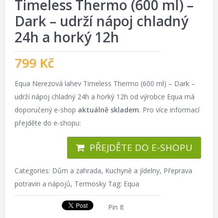
Timeless Thermo (600 ml) –
Dark – udrží nápoj chladný
24h a horký 12h
799
Kč
Equa Nerezová lahev Timeless Thermo (600 ml) – Dark –
udrží nápoj chladný 24h a horký 12h od výrobce Equa má
doporučený e-shop
aktuálně skladem
. Pro více informací
přejděte do e-shopu:
PŘEJDĚTE DO E-SHOPU
Categories:
Dům a zahrada
,
Kuchyně a jídelny
,
Přeprava
potravin a nápojů
,
Termosky
Tag:
Equa
Pin It