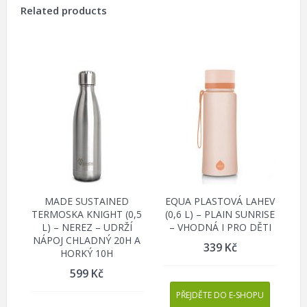
Related products
MADE SUSTAINED
EQUA PLASTOVÁ LAHEV
TERMOSKA KNIGHT (0,5
(0,6 L) – PLAIN SUNRISE
L) – NEREZ – UDRŽÍ
– VHODNÁ I PRO DĚTI
NÁPOJ CHLADNÝ 20H A
339
Kč
HORKÝ 10H
599
Kč
PŘEJDĚTE DO E-SHOPU