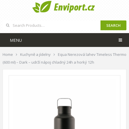
SEARCH
MENU
Home
Kuchyně a jídelny
Equa Nerezová lahev Timeless Thermo
(600 ml) – Dark – udrží nápoj chladný 24h a horký 12h