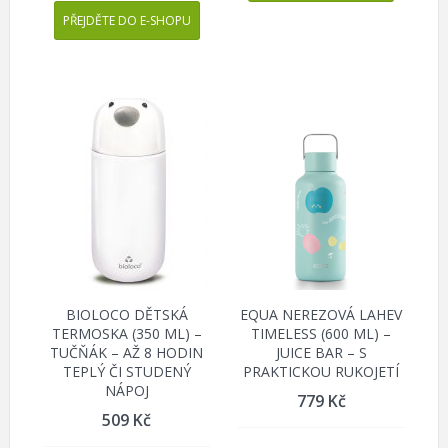
PŘEJDĚTE DO E-SHOPU
BIOLOCO DĚTSKÁ
EQUA NEREZOVÁ LAHEV
TERMOSKA (350 ML) –
TIMELESS (600 ML) –
TUČŇÁK – AŽ 8 HODIN
JUICE BAR – S
TEPLÝ ČI STUDENÝ
PRAKTICKOU RUKOJETÍ
NÁPOJ
779
Kč
509
Kč