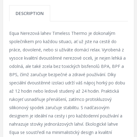
DESCRIPTION
Equa Nerezová lahev Timeless Thermo je dokonalým
společníkem pro každou situaci, ať už jste na cestě do
práce, dovolené, nebo si užíváte domácí relax. Vyrobená z
vysoce kvalitní dvoustěnné nerezové oceli, je nejen lehká a
odolná, ale také zcela bez toxických bisfenolů BPA, BPF a
BPS, čímž zaručuje bezpečné a zdravé používání. Díky
speciální dvoustěnné izolaci udrží váš nápoj horký po dobu
až 12 hodin nebo ledově studený až 24 hodin. Praktická
rukojeť usnadňuje přenášení, zatímco protiskluzový
silikonový spodek zaručuje stabilitu. S nadčasovým
designem je ideální na cesty i pro každodenní používání a
nahrazuje stovky jednorázových lahví. Ekologické lahve
Equa se soustředí na minimalistický design a kvalitní