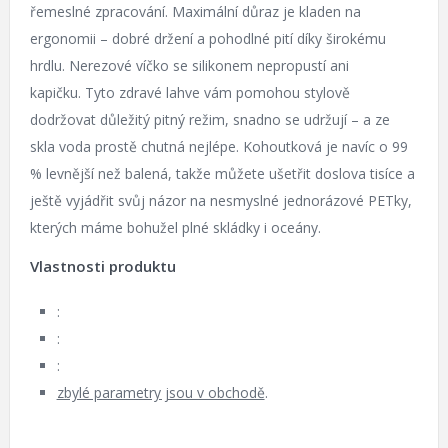
řemeslné zpracování. Maximální důraz je kladen na
ergonomii – dobré držení a pohodlné pití díky širokému
hrdlu. Nerezové víčko se silikonem nepropustí ani
kapičku. Tyto zdravé lahve vám pomohou stylově
dodržovat důležitý pitný režim, snadno se udržují – a ze
skla voda prostě chutná nejlépe. Kohoutková je navíc o 99
% levnější než balená, takže můžete ušetřit doslova tisíce a
ještě vyjádřit svůj názor na nesmyslné jednorázové PETky,
kterých máme bohužel plné skládky i oceány.
Vlastnosti produktu
:
:
:
zbylé parametry jsou v obchodě
.