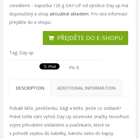
cereáliemi – kapsička 120 g DAY UP od výrobce Day up má
doporučený e-shop
aktuálně skladem
. Pro více informací
přejděte do e-shopu:
PŘEJDĚTE DO E-SHOPU
Tag:
Day up
Pin It
DESCRIPTION
ADDITIONAL INFORMATION
Pobalit klíče, peněženku, bágl a letíte. Jenže co snídaně?
Právě tohle vám vyřeší Day Up slovenské značky Novofruct
svými přírodními snídaněmi a svačinkami, které se
v pohodě vejdou do kabelky, batohu nebo do kapsy.