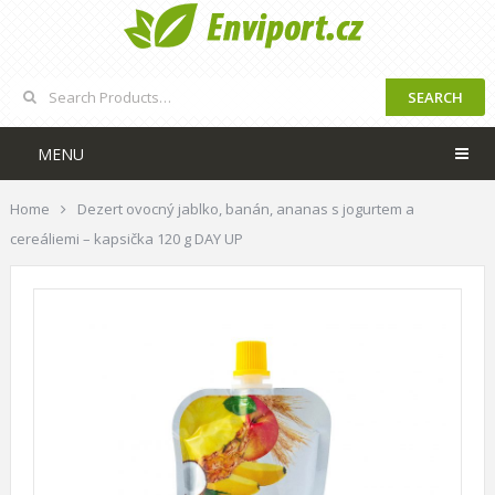
SEARCH
MENU
Home
Dezert ovocný jablko, banán, ananas s jogurtem a
cereáliemi – kapsička 120 g DAY UP