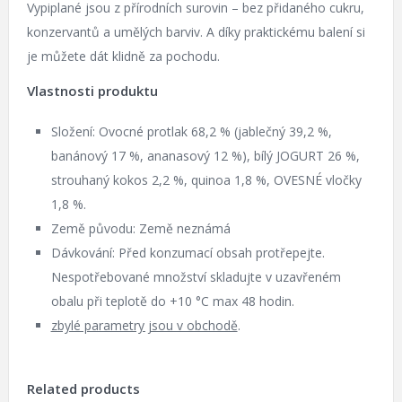
Vypiplané jsou z přírodních surovin – bez přidaného cukru,
konzervantů a umělých barviv. A díky praktickému balení si
je můžete dát klidně za pochodu.
Vlastnosti produktu
Složení: Ovocné protlak 68,2 % (jablečný 39,2 %,
banánový 17 %, ananasový 12 %), bílý JOGURT 26 %,
strouhaný kokos 2,2 %, quinoa 1,8 %, OVESNÉ vločky
1,8 %.
Země původu: Země neznámá
Dávkování: Před konzumací obsah protřepejte.
Nespotřebované množství skladujte v uzavřeném
obalu při teplotě do +10 °C max 48 hodin.
zbylé parametry jsou v obchodě
.
Related products