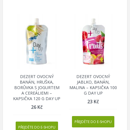
DEZERT OVOCNÝ
DEZERT OVOCNÝ
BANÁN, HRUŠKA,
JABLKO, BANÁN,
BORŮVKA S JOGURTEM
MALINA – KAPSIČKA 100
A CEREÁLIEMI –
G DAY UP
KAPSIČKA 120 G DAY UP
23
Kč
26
Kč
PŘEJDĚTE DO E-SHOPU
PŘEJDĚTE DO E-SHOPU