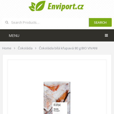
SEARCH
MENU
Home
Čokoláda
Čokoláda bílá křupavá 80 g BIO VIVANI