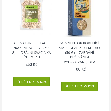
ALLNATURE PISTÁCIE
SONNENTOR KOŘENÍCÍ
PRAŽENÉ SOLENÉ (500
SMĚS BEZE ZBYTKU BIO
G) – IDEÁLNÍ SVAČINKA
(50 G) – ZABRÁNÍ
PŘI SPORTU
PLÝTVÁNÍ A
VYHAZOVÁNÍ JÍDLA
260
Kč
100
Kč
PŘEJDĚTE DO E-SHOPU
PŘEJDĚTE DO E-SHOPU