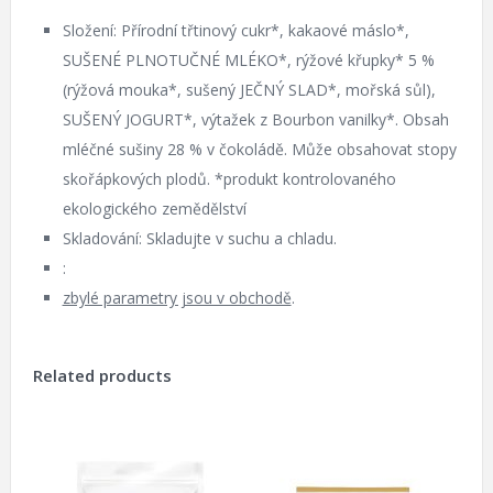
Složení: Přírodní třtinový cukr*, kakaové máslo*,
SUŠENÉ PLNOTUČNÉ MLÉKO*, rýžové křupky* 5 %
(rýžová mouka*, sušený JEČNÝ SLAD*, mořská sůl),
SUŠENÝ JOGURT*, výtažek z Bourbon vanilky*. Obsah
mléčné sušiny 28 % v čokoládě. Může obsahovat stopy
skořápkových plodů. *produkt kontrolovaného
ekologického zemědělství
Skladování: Skladujte v suchu a chladu.
:
zbylé parametry jsou v obchodě
.
Related products