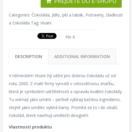
PŘEJDĚTE DO E-SHOPU
Categories:
Čokoláda
,
Jídlo, pití a tabák
,
Potraviny
,
Sladkosti
a čokoláda
Tag:
Vivani
Pin It
DESCRIPTION
ADDITIONAL INFORMATION
V německém Vivani žijí vášní pro dobrou čokoládu už od
roku 2000. Z malé firmy vyrostli v celosvětovou značku,
která je symbolem udržitelnosti a opravdu kvalitní čokolády.
Tu vnímají jako umění – pečlivě vybírají každou ingredienci,
stejně jako umělec vybírá barvy. Promítá se to i do obalů
čokolád, které navrhují umělečtí designéři.
Vlastnosti produktu