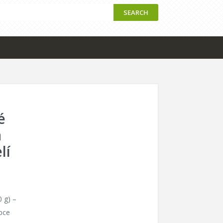
SEARCH
é
a
lí
0 g) –
obce