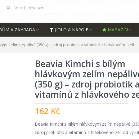
DŮM A ZAHRADA
JÍDLO A NÁPOJE
MAGAZÍN
vým zelím nepálivé (350 g) – zdroj probiotik a vitamínů z hlávkového zelí
Beavia Kimchi s bílým
hlávkovým zelím nepáliv
(350 g) – zdroj probiotik 
vitamínů z hlávkového ze
162
Kč
Beavia Kimchi s bílým hlávkovým zelím nepálivé (35
zdroj probiotik a vitamínů z hlávkového zelí od výr