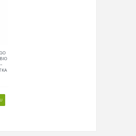
NGO
BIO
 –
TKA
PU