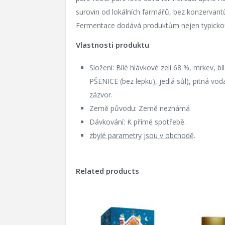
surovin od lokálních farmářů, bez konzervantů,
Fermentace dodává produktům nejen typickou š
Vlastnosti produktu
Složení: Bílé hlávkové zelí 68 %, mrkev,
PŠENICE (bez lepku), jedlá sůl), pitná voda
zázvor.
Země původu: Země neznámá
Dávkování: K přímé spotřebě.
zbylé parametry jsou v obchodě
.
Related products