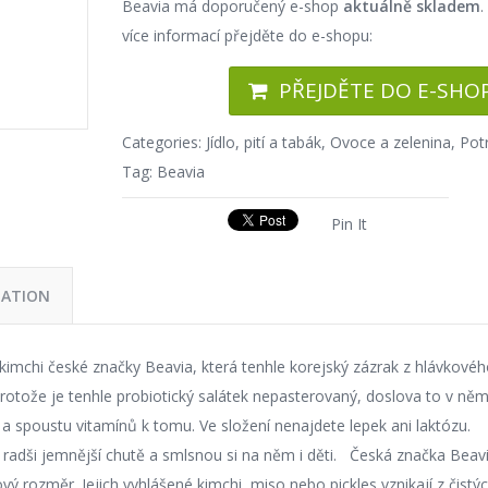
Beavia má doporučený e-shop
aktuálně skladem
.
více informací přejděte do e-shopu:
PŘEJDĚTE DO E-SHO
Categories:
Jídlo, pití a tabák
,
Ovoce a zelenina
,
Pot
Tag:
Beavia
Pin It
MATION
 kimchi české značky Beavia, která tenhle korejský zázrak z hlávkového
protože je tenhle probiotický salátek nepasterovaný, doslova to v něm
a spoustu vitamínů k tomu. Ve složení nenajdete lepek ani laktózu.
í radši jemnější chutě a smlsnou si na něm i děti. Česká značka Beav
ý rozměr. Jejich vyhlášené kimchi, miso nebo pickles vznikají z čistý