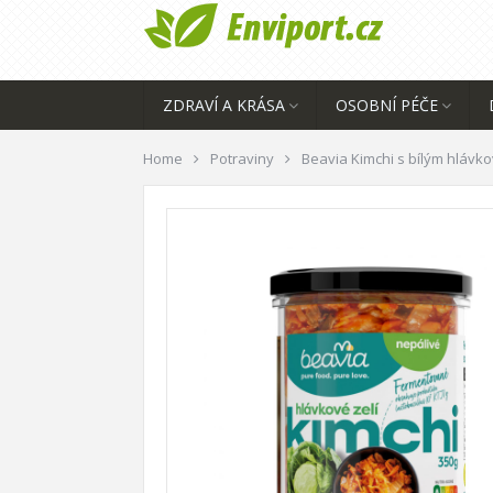
ZDRAVÍ A KRÁSA
OSOBNÍ PÉČE
Home
Potraviny
Beavia Kimchi s bílým hlávko