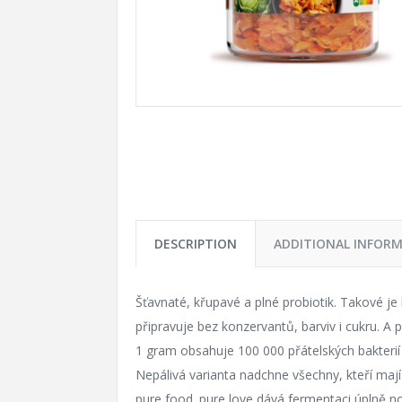
DESCRIPTION
ADDITIONAL INFOR
Šťavnaté, křupavé a plné probiotik. Takové je
připravuje bez konzervantů, barviv i cukru. A 
1 gram obsahuje 100 000 přátelských bakterií 
Nepálivá varianta nadchne všechny, kteří maj
pure food. pure love dává fermentaci úplně nov