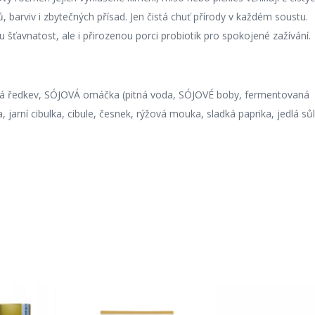
 barviv i zbytečných přísad. Jen čistá chuť přírody v každém soustu.
ťavnatost, ale i přirozenou porci probiotik pro spokojené zažívání.
 bílá ředkev, SÓJOVÁ omáčka (pitná voda, SÓJOVÉ boby, fermentovaná
, jarní cibulka, cibule, česnek, rýžová mouka, sladká paprika, jedlá sůl