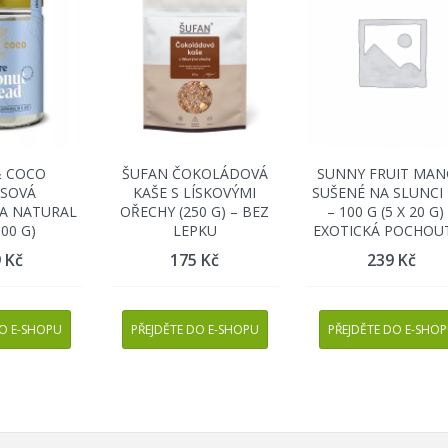
& COCO
ŠUFAN ČOKOLÁDOVÁ
SUNNY FRUIT MA
SOVÁ
KAŠE S LÍSKOVÝMI
SUŠENÉ NA SLUNCI 
A NATURAL
OŘECHY (250 G) – BEZ
– 100 G (5 X 20 G)
300 G)
LEPKU
EXOTICKÁ POCHOU
9
Kč
175
Kč
239
Kč
DO E-SHOPU
PŘEJDĚTE DO E-SHOPU
PŘEJDĚTE DO E-SHO