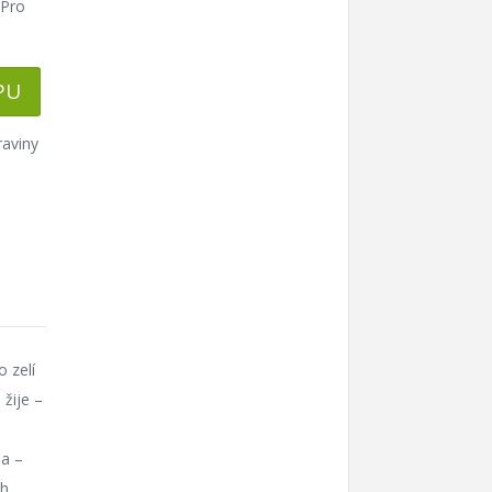
 Pro
PU
raviny
 zelí
 žije –
ia –
ch