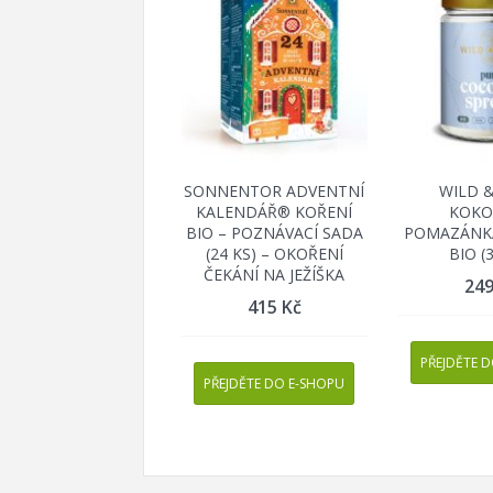
SONNENTOR ADVENTNÍ
WILD 
KALENDÁŘ® KOŘENÍ
KOKO
BIO – POZNÁVACÍ SADA
POMAZÁNK
(24 KS) – OKOŘENÍ
BIO (
ČEKÁNÍ NA JEŽÍŠKA
24
415
Kč
PŘEJDĚTE 
PŘEJDĚTE DO E-SHOPU