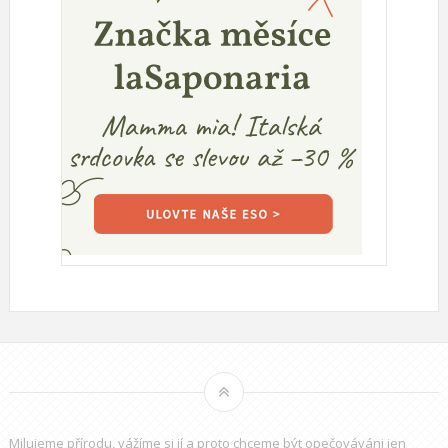
Milujeme přírodu, vážíme si jí a proto chceme být opečováváni jen